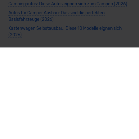
Campingautos: Diese Autos eignen sich zum Campen (2026)
Autos für Camper Ausbau: Das sind die perfekten
Basisfahrzeuge (2026)
Kastenwagen Selbstausbau: Diese 10 Modelle eignen sich
(2026)
Alle Preise sind inklusive Mehrwertsteuer, es sei denn, es ist etwas anderes
angegeben.
Die Informationen sind
unverbindlich
und können sich ändern. Es können zusätzliche
Einmalkosten anfallen. Die Rabatte beziehen sich auf den Listenpreis (UVP) des
Herstellers. Änderungen seitens des Herstellers sind kurzfristig möglich.
Dein Partner für Leasing, Finanzierung und Vario-Finanzierung ist Mobility Concept
GmbH (Grünwalder Weg 34, 82041 Oberhaching). Für die Annahme eines Antrags ist
eine gute Bonität erforderlich. Alle Angaben sind unverbindlich und entsprechen
dem 2/3-Beispiel gemäß § 6a der Preisangabenverordnung (PAngV) Abs. 4 und sind
ohne Gewähr.
Für Informationen zum offiziellen Kraftstoffverbrauch und den CO₂-Emissionen
neuer Fahrzeuge kannst du den
"Leitfaden über den Kraftstoffverbrauch und die
CO₂-Emissionen neuer Personenkraftwagen"
einsehen. Dieser Leitfaden ist in
allen Verkaufsstellen erhältlich und kann kostenlos als
PDF-Download
bei der
Deutschen Automobil Treuhand GmbH (DAT) heruntergeladen werden.