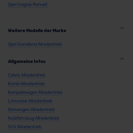
Opel Insignia Manuell
Datenschutzklauseln können Sie über den Kontakt zu
unserem Datenschutzbeauftragten unter
datenschutz@meinauto.de anfordern.
Weitere Modelle der Marke
Datenschutzerklärung
|
Impressum
Opel Grandland Allradantrieb
Allgemeine Infos
Cabrio Allradantrieb
Kombi Allradantrieb
Kompaktwagen Allradantrieb
Limousine Allradantrieb
Kleinwagen Allradantrieb
Nutzfahrzeug Allradantrieb
SUV Allradantrieb