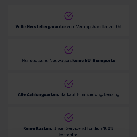
Kombi
Verkauf startet in Kürze
Volle Herstellergarantie
vom Vertragshändler vor Ort
Bald verfügbar
Nur deutsche Neuwagen,
keine EU-Reimporte
Alle Zahlungsarten:
Barkauf, Finanzierung, Leasing
Opel Insignia Grand Sport GSi
Keine Kosten:
Unser Service ist für dich 100%
kostenfrei