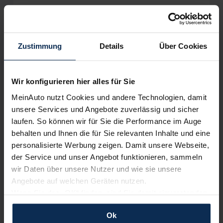
Limousine
Verkauf startet in Kürze
Zustimmung
Details
Über Cookies
Wir sind stolz auf eine hohe
Kundenzufriedenheit!
Bald verfügbar
Wir konfigurieren hier alles für Sie
MeinAuto.de hat langjährige Erfahrungen auf dem
Neuwagenmarkt in Deutschland. Unsere Kunden haben
MeinAuto nutzt Cookies und andere Technologien, damit
dadurch ihr Wunschauto zum Top-Rabatt erhalten und
unsere Services und Angebote zuverlässig und sicher
bewerten unsere Arbeit positiv.
laufen. So können wir für Sie die Performance im Auge
behalten und Ihnen die für Sie relevanten Inhalte und eine
personalisierte Werbung zeigen. Damit unsere Webseite,
Sehen Sie sich unsere Bewertungen an:
der Service und unser Angebot funktionieren, sammeln
wir Daten über unsere Nutzer und wie sie unsere
Opel Insignia Sports Tourer GSi
Angebote auf welchen Geräten nutzen.
Wenn Sie das „OK“ finden, sind Sie damit einverstanden
Kombi
und erlauben uns Cookies für unseren Service zu
Ok
verwenden und diese Daten an Dritte weiterzugeben,