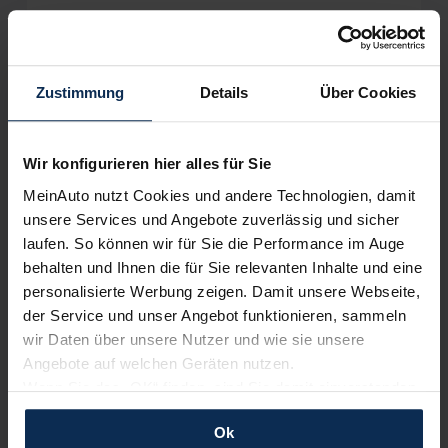
SUV/Geländewagen
Verkauf startet in Kürze
Zustimmung
Details
Über Cookies
Wir sind stolz auf eine hohe
Kundenzufriedenheit!
Wir konfigurieren hier alles für Sie
MeinAuto.de hat langjährige Erfahrungen auf dem
Neuwagenmarkt in Deutschland. Unsere Kunden haben
MeinAuto nutzt Cookies und andere Technologien, damit
dadurch ihr Wunschauto zum Top-Rabatt erhalten und
unsere Services und Angebote zuverlässig und sicher
bewerten unsere Arbeit positiv.
laufen. So können wir für Sie die Performance im Auge
behalten und Ihnen die für Sie relevanten Inhalte und eine
personalisierte Werbung zeigen. Damit unsere Webseite,
Sehen Sie sich unsere Bewertungen an:
der Service und unser Angebot funktionieren, sammeln
wir Daten über unsere Nutzer und wie sie unsere
Angebote auf welchen Geräten nutzen.
Wenn Sie das „OK“ finden, sind Sie damit einverstanden
und erlauben uns Cookies für unseren Service zu
Ok
verwenden und diese Daten an Dritte weiterzugeben,