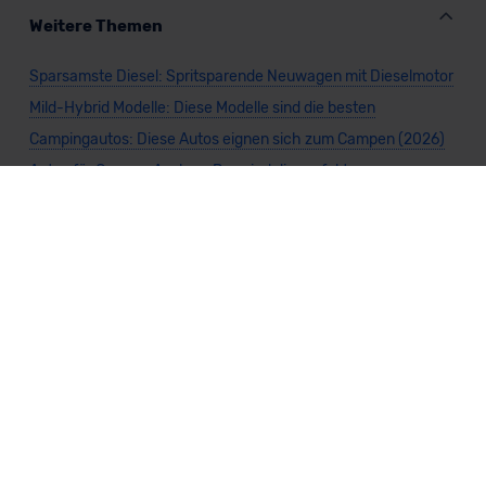
Weitere Themen
Sparsamste Diesel: Spritsparende Neuwagen mit Dieselmotor
Mild-Hybrid Modelle: Diese Modelle sind die besten
Campingautos: Diese Autos eignen sich zum Campen (2026)
Autos für Camper Ausbau: Das sind die perfekten
Basisfahrzeuge (2026)
Kastenwagen Selbstausbau: Diese 10 Modelle eignen sich
(2026)
Alle Preise sind inklusive Mehrwertsteuer, es sei denn, es ist etwas anderes
angegeben.
Die Informationen sind
unverbindlich
und können sich ändern. Es können zusätzliche
Einmalkosten anfallen. Die Rabatte beziehen sich auf den Listenpreis (UVP) des
Herstellers. Änderungen seitens des Herstellers sind kurzfristig möglich.
Dein Partner für Leasing, Finanzierung und Vario-Finanzierung ist Mobility Concept
GmbH (Grünwalder Weg 34, 82041 Oberhaching). Für die Annahme eines Antrags ist
eine gute Bonität erforderlich. Alle Angaben sind unverbindlich und entsprechen
dem 2/3-Beispiel gemäß § 6a der Preisangabenverordnung (PAngV) Abs. 4 und sind
ohne Gewähr.