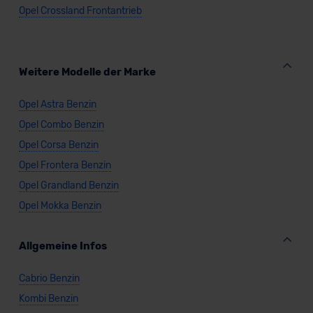
Opel Crossland Frontantrieb
Datenschutzklauseln können Sie über den Kontakt zu
unserem Datenschutzbeauftragten unter
datenschutz@meinauto.de anfordern.
Weitere Modelle der Marke
Datenschutzerklärung
|
Impressum
Opel Astra Benzin
Opel Combo Benzin
Opel Corsa Benzin
Opel Frontera Benzin
Opel Grandland Benzin
Opel Mokka Benzin
Allgemeine Infos
Cabrio Benzin
Kombi Benzin