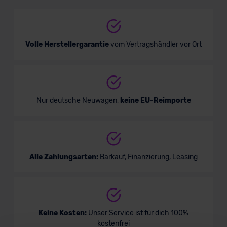
SUV/Geländewagen
Verkauf startet in Kürze
Volle Herstellergarantie
vom Vertragshändler vor Ort
Bald verfügbar
Nur deutsche Neuwagen,
keine EU-Reimporte
Alle Zahlungsarten:
Barkauf, Finanzierung, Leasing
Opel Crossland X LPG
Keine Kosten:
Unser Service ist für dich 100%
kostenfrei