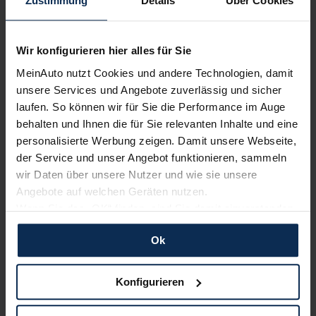
Zustimmung
Details
Über Cookies
Nur deutsche Neuwagen,
keine EU-Reimporte
Wir konfigurieren hier alles für Sie
MeinAuto nutzt Cookies und andere Technologien, damit
unsere Services und Angebote zuverlässig und sicher
laufen. So können wir für Sie die Performance im Auge
Alle Zahlungsarten:
Barkauf, Finanzierung, Leasing
behalten und Ihnen die für Sie relevanten Inhalte und eine
personalisierte Werbung zeigen. Damit unsere Webseite,
der Service und unser Angebot funktionieren, sammeln
wir Daten über unsere Nutzer und wie sie unsere
Keine Kosten:
Unser Service ist für dich 100%
Angebote auf welchen Geräten nutzen.
kostenfrei
Wenn Sie das „OK“ finden, sind Sie damit einverstanden
und erlauben uns Cookies für unseren Service zu
Ok
verwenden und diese Daten an Dritte weiterzugeben,
etwa an unsere Marketingpartner. Falls Sie dem nicht
zustimmen möchten, beschränken wir uns auf die
Wir sind stolz auf eine hohe
Konfigurieren
Kundenzufriedenheit!
wesentlichen Cookies. Leider können wir unsere Inhalte
dann nicht auf Sie zuschneiden und Sie somit nicht