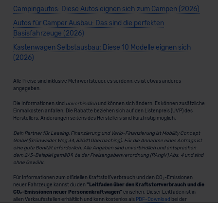
Campingautos: Diese Autos eignen sich zum Campen (2026)
Autos für Camper Ausbau: Das sind die perfekten
Basisfahrzeuge (2026)
Kastenwagen Selbstausbau: Diese 10 Modelle eignen sich
(2026)
Alle Preise sind inklusive Mehrwertsteuer, es sei denn, es ist etwas anderes
angegeben.
Die Informationen sind
unverbindlich
und können sich ändern. Es können zusätzliche
Einmalkosten anfallen. Die Rabatte beziehen sich auf den Listenpreis (UVP) des
Herstellers. Änderungen seitens des Herstellers sind kurzfristig möglich.
Dein Partner für Leasing, Finanzierung und Vario-Finanzierung ist Mobility Concept
GmbH (Grünwalder Weg 34, 82041 Oberhaching). Für die Annahme eines Antrags ist
eine gute Bonität erforderlich. Alle Angaben sind unverbindlich und entsprechen
dem 2/3-Beispiel gemäß § 6a der Preisangabenverordnung (PAngV) Abs. 4 und sind
ohne Gewähr.
Für Informationen zum offiziellen Kraftstoffverbrauch und den CO₂-Emissionen
neuer Fahrzeuge kannst du den
"Leitfaden über den Kraftstoffverbrauch und die
CO₂-Emissionen neuer Personenkraftwagen"
einsehen. Dieser Leitfaden ist in
allen Verkaufsstellen erhältlich und kann kostenlos als
PDF-Download
bei der
Deutschen Automobil Treuhand GmbH (DAT) heruntergeladen werden.