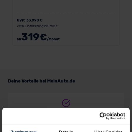
UVP:
33.990 €
Vario-Finanzierung inkl. MwSt.
319
€
ab
/Monat
Deine Vorteile bei MeinAuto.de
Volle Herstellergarantie
vom Vertragshändler vor Ort