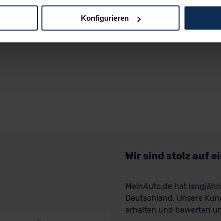
Konfigurieren
logien und Cookies gilt – soweit keine detaillierteren Angaben e
ger außerhalb der EU zu übermitteln oder dort verarbeiten zu la
rhalb der EU erfolgt, erfolgt dies ausschließlich auf der Grundl
 der EU-Kommission (Art. 45 Abs. 1 DSGVO), von Standarddate
n Sie hierzu Ihre Einwilligung freiwillig erteilen. Nähere Infor
 Sie über den Kontakt zu unserem Datenschutzbeauftragten un
pressum
Wir sind stolz auf 
MeinAuto.de hat langjäh
Deutschland. Unsere Kun
erhalten und bewerten uns