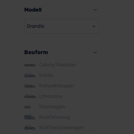
Alpine
Modell
Audi
Grandis
BMW
BYD
Bauform
Citroen
Cupra
Cabrio/Roadster
DS
Kombi
Kompaktwagen
Dacia
Limousine
Fiat
Kleinwagen
Ford
Nutzfahrzeug
Honda
SUV/Geländewagen
Hyundai