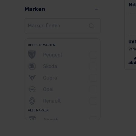
Mit
Marken
UV
BELIEBTE MARKEN
Vari
Peugeot
ab
Skoda
Cupra
Opel
Renault
ALLE MARKEN
Abarth
Alfa Romeo