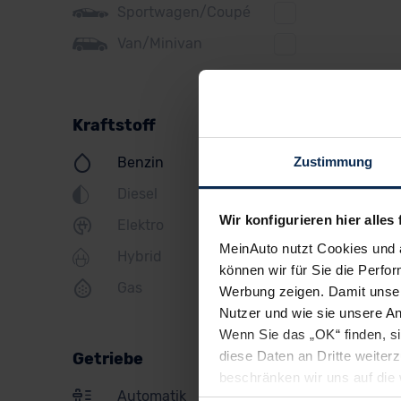
Sportwagen/Coupé
Jeep
Van/Minivan
KIA
Land Rover
Kraftstoff
Lexus
Zustimmung
Benzin
MINI
Diesel
Mazda
Wir konfigurieren hier alles 
Elektro
Mercedes
MeinAuto nutzt Cookies und 
Hybrid
Mitsubishi
können wir für Sie die Perfor
Gas
Werbung zeigen. Damit unser
Nissan
Nutzer und wie sie unsere A
Opel
Wenn Sie das „OK“ finden, s
diese Daten an Dritte weite
Getriebe
Peugeot
beschränken wir uns auf die 
Automatik
Sie somit nicht perfekt auf