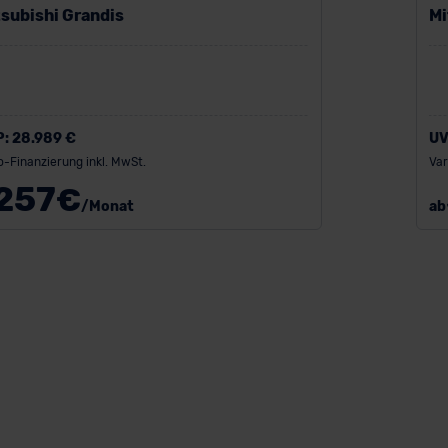
subishi Grandis
Mi
P:
28.989 €
UV
o-Finanzierung inkl. MwSt.
Var
257
€
/Monat
ab