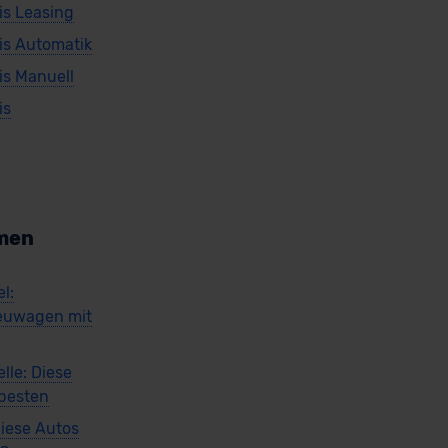
is Leasing
is Automatik
is Manuell
is
men
l:
euwagen mit
lle: Diese
 besten
iese Autos