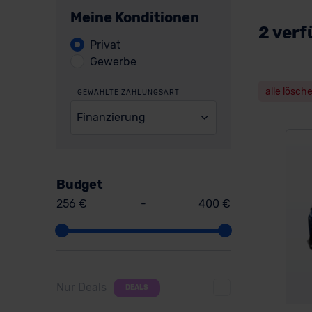
Meine Konditionen
2 verf
Privat
Gewerbe
alle lösch
GEWÄHLTE ZAHLUNGSART
Finanzierung
Budget
256 €
-
400 €
Nur Deals
DEALS