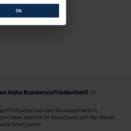
Ok
rfolgen: Wir beabsichtigen
ssen. Soweit eine
age eines
nschutzklauseln (Art. 46
mationen zu den bestehenden
ter datenschutz@meinauto.de
eine hohe Kundenzufriedenheit!
rige Erfahrungen auf dem Neuwagenmarkt in
den haben dadurch ihr Wunschauto zum Top-Rabatt
ere Arbeit positiv.