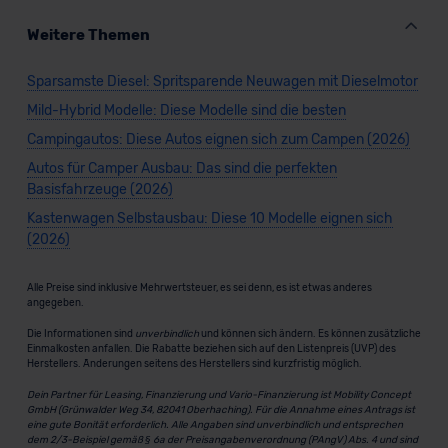
Weitere Themen
Sparsamste Diesel: Spritsparende Neuwagen mit Dieselmotor
Mild-Hybrid Modelle: Diese Modelle sind die besten
Campingautos: Diese Autos eignen sich zum Campen (2026)
Autos für Camper Ausbau: Das sind die perfekten
Basisfahrzeuge (2026)
Kastenwagen Selbstausbau: Diese 10 Modelle eignen sich
(2026)
Alle Preise sind inklusive Mehrwertsteuer, es sei denn, es ist etwas anderes
angegeben.
Die Informationen sind
unverbindlich
und können sich ändern. Es können zusätzliche
Einmalkosten anfallen. Die Rabatte beziehen sich auf den Listenpreis (UVP) des
Herstellers. Änderungen seitens des Herstellers sind kurzfristig möglich.
Dein Partner für Leasing, Finanzierung und Vario-Finanzierung ist Mobility Concept
GmbH (Grünwalder Weg 34, 82041 Oberhaching). Für die Annahme eines Antrags ist
eine gute Bonität erforderlich. Alle Angaben sind unverbindlich und entsprechen
dem 2/3-Beispiel gemäß § 6a der Preisangabenverordnung (PAngV) Abs. 4 und sind