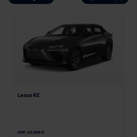
Lexus RZ
UVP:
63.000 €