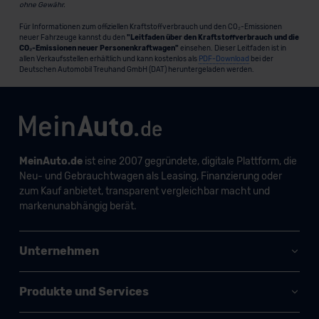
ohne Gewähr.
Für Informationen zum offiziellen Kraftstoffverbrauch und den CO₂-Emissionen
neuer Fahrzeuge kannst du den
"Leitfaden über den Kraftstoffverbrauch und die
CO₂-Emissionen neuer Personenkraftwagen"
einsehen. Dieser Leitfaden ist in
allen Verkaufsstellen erhältlich und kann kostenlos als
PDF-Download
bei der
Deutschen Automobil Treuhand GmbH (DAT) heruntergeladen werden.
MeinAuto.de
ist eine 2007 gegründete, digitale Plattform, die
Neu- und Gebrauchtwagen als Leasing, Finanzierung oder
zum Kauf anbietet, transparent vergleichbar macht und
markenunabhängig berät.
Unternehmen
Produkte und Services