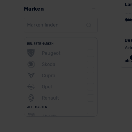
La
Marken
UV
BELIEBTE MARKEN
Vari
Peugeot
ab
Skoda
Cupra
Opel
Renault
ALLE MARKEN
Abarth
Alfa Romeo