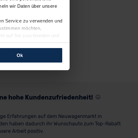
eln wir Daten über unsere
ren Service zu verwenden und
 zustimmen möchten,
cht auf Sie zuschneiden und
llungen jederzeit anpassen
Ok
rfolgen: Wir beabsichtigen
ssen. Soweit eine
age eines
nschutzklauseln (Art. 46
mationen zu den bestehenden
eine hohe Kundenzufriedenheit!
ter datenschutz@meinauto.de
rige Erfahrungen auf dem Neuwagenmarkt in
den haben dadurch ihr Wunschauto zum Top-Rabatt
ere Arbeit positiv.