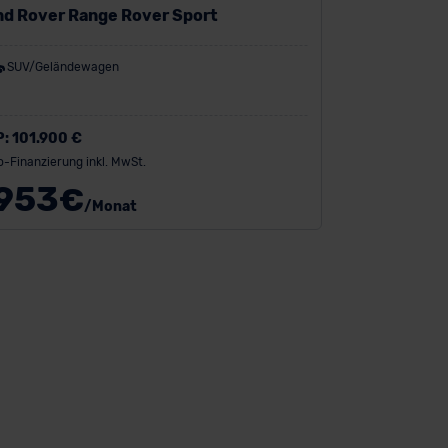
nd Rover Range Rover Sport
SUV/Geländewagen
P:
101.900 €
o-Finanzierung inkl. MwSt.
953
€
/Monat