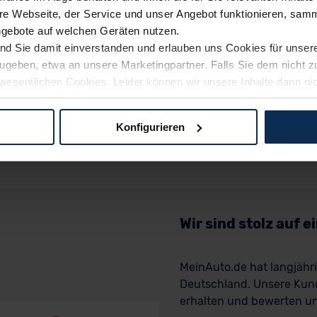
e Webseite, der Service und unser Angebot funktionieren, samm
ngebote auf welchen Geräten nutzen.
ind Sie damit einverstanden und erlauben uns Cookies für unse
rzugeben, etwa an unsere Marketingpartner. Falls Sie dem nicht
wesentlichen Cookies. Leider können wir unsere Inhalte dann ni
 dem Weg zu Ihrem Neuwagen unterstützen. Sie können die Einste
Konfigurieren
logien und Cookies gilt – soweit keine detaillierteren Angaben e
ger außerhalb der EU zu übermitteln oder dort verarbeiten zu la
rhalb der EU erfolgt, erfolgt dies ausschließlich auf der Grundl
 der EU-Kommission (Art. 45 Abs. 1 DSGVO), von Standarddate
n Sie hierzu Ihre Einwilligung freiwillig erteilen. Nähere Infor
Wir sind stolz auf 
 Sie über den Kontakt zu unserem Datenschutzbeauftragten un
MeinAuto.de hat langjäh
Deutschland. Unsere Kun
pressum
erhalten und bewerten uns