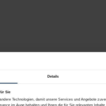
Details
für Sie
andere Technologien, damit unsere Services und Angebote zuverl
mance im Auge behalten und Ihnen die für Sie relevanten Inhalte 