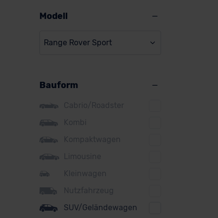
Alpine
Modell
Audi
Range Rover Sport
BMW
BYD
Bauform
Citroen
Cupra
Cabrio/Roadster
DS
Kombi
Kompaktwagen
Dacia
Limousine
Fiat
Kleinwagen
Ford
Nutzfahrzeug
Honda
SUV/Geländewagen
Hyundai