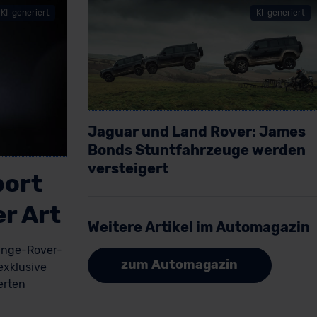
KI-generiert
KI-generiert
Jaguar und Land Rover: James
Bonds Stuntfahrzeuge werden
versteigert
port
er Art
Artikel lesen
Weitere Artikel im Automagazin
Range-Rover-
zum Automagazin
 exklusive
erten