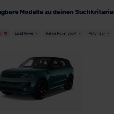
ügbare Modelle zu deinen Suchkriteri
en
Land Rover
Range Rover Sport
Automatik