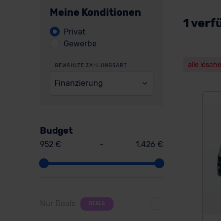
Meine Konditionen
1 verf
Privat
Gewerbe
alle lösch
GEWÄHLTE ZAHLUNGSART
Finanzierung
Budget
952 €
-
1.426 €
Nur Deals
DEALS