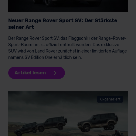
DSGVO) oder wenn Sie hierzu Ihre Einwilligung freiwillig
erteilen. Nähere Informationen zu den bestehenden
Neuer Range Rover Sport SV: Der Stärkste
Datenschutzklauseln können Sie über den Kontakt zu
seiner Art
unserem Datenschutzbeauftragten unter
datenschutz@meinauto.de anfordern.
Der Range Rover Sport SV, das Flaggschiff der Range-Rover-
Sport-Baureihe, ist offiziell enthüllt worden. Das exklusive
Datenschutzerklärung
|
Impressum
SUV wird von Land Rover zunächst in einer limitierten Auflage
namens SV Edition One erhältlich sein.
Artikel lesen
KI-generiert