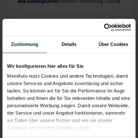
Alle Zahlungsarten:
Barkauf, Finanzierung, Leasing
Keine Kosten:
Unser Service ist für dich 100%
kostenfrei
Zustimmung
Details
Über Cookies
Wir konfigurieren hier alles für Sie
Wir sind stolz auf eine hohe
MeinAuto nutzt Cookies und andere Technologien, damit
Kundenzufriedenheit!
unsere Services und Angebote zuverlässig und sicher
laufen. So können wir für Sie die Performance im Auge
MeinAuto.de hat langjährige Erfahrungen auf dem
behalten und Ihnen die für Sie relevanten Inhalte und eine
Neuwagenmarkt in Deutschland. Unsere Kunden haben
personalisierte Werbung zeigen. Damit unsere Webseite,
dadurch ihr Wunschauto zum Top-Rabatt erhalten und
der Service und unser Angebot funktionieren, sammeln
bewerten unsere Arbeit positiv.
wir Daten über unsere Nutzer und wie sie unsere
Angebote auf welchen Geräten nutzen.
Wenn Sie das „OK“ finden, sind Sie damit einverstanden
Sehen Sie sich unsere Bewertungen an: