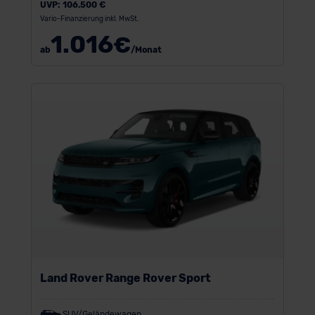
UVP:
106.500 €
Vario-Finanzierung inkl. MwSt.
1.016
€
ab
/Monat
Land Rover Range Rover Sport
SUV/Geländewagen