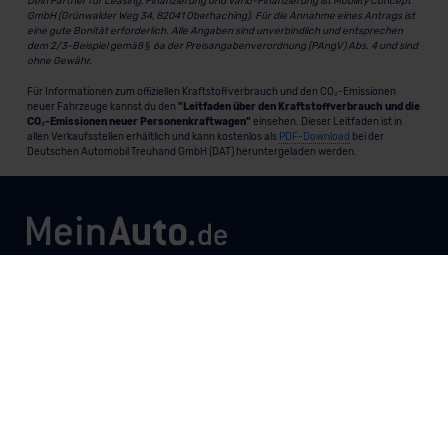
Dein Partner für Leasing, Finanzierung und Vario-Finanzierung ist Mobility Concept
GmbH (Grünwalder Weg 34, 82041 Oberhaching). Für die Annahme eines Antrags ist
eine gute Bonität erforderlich. Alle Angaben sind unverbindlich und entsprechen
dem 2/3-Beispiel gemäß § 6a der Preisangabenverordnung (PAngV) Abs. 4 und sind
ohne Gewähr.
Für Informationen zum offiziellen Kraftstoffverbrauch und den CO₂-Emissionen
neuer Fahrzeuge kannst du den
"Leitfaden über den Kraftstoffverbrauch und die
CO₂-Emissionen neuer Personenkraftwagen"
einsehen. Dieser Leitfaden ist in
allen Verkaufsstellen erhältlich und kann kostenlos als
PDF-Download
bei der
Deutschen Automobil Treuhand GmbH (DAT) heruntergeladen werden.
MeinAuto.de
ist eine 2007 gegründete, digitale Plattform, die
Neu- und Gebrauchtwagen als Leasing, Finanzierung oder
zum Kauf anbietet, transparent vergleichbar macht und
markenunabhängig berät.
Unternehmen