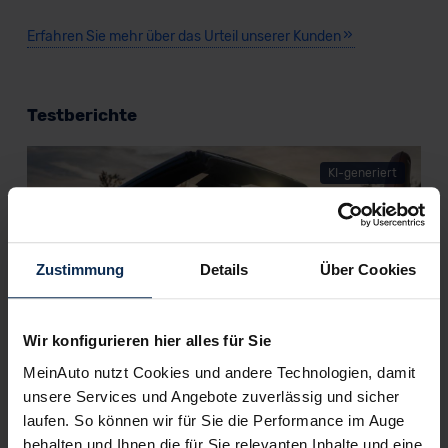
Erfahren Sie mehr über das Urteil unserer Kunden
Testberichte
KI-generiert
Zustimmung
Details
Über Cookies
Wir konfigurieren hier alles für Sie
Jaguar F-Type Cabrio (Test 2023): Ende mit
MeinAuto nutzt Cookies und andere Technologien, damit
Pauken und Trompeten?
unsere Services und Angebote zuverlässig und sicher
laufen. So können wir für Sie die Performance im Auge
An Eleganz, Sportlichkeit und Luxus mangelt es bei Jaguar
behalten und Ihnen die für Sie relevanten Inhalte und eine