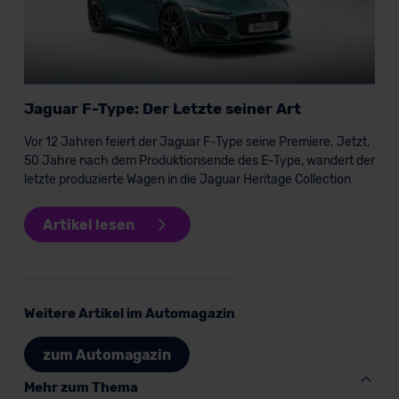
außerhalb der EU zu übermitteln oder dort verarbeiten zu
lassen. Soweit eine Übermittlung in ein Land außerhalb
der EU erfolgt, erfolgt dies ausschließlich auf der
Grundlage eines Angemessenheitsbeschlusses der EU-
Kommission (Art. 45 Abs. 1 DSGVO), von
Jaguar F-Type: Der Letzte seiner Art
Standarddatenschutzklauseln (Art. 46 Abs. 2 lit. c
DSGVO) oder wenn Sie hierzu Ihre Einwilligung freiwillig
Vor 12 Jahren feiert der Jaguar F-Type seine Premiere. Jetzt,
erteilen. Nähere Informationen zu den bestehenden
50 Jahre nach dem Produktionsende des E-Type, wandert der
Datenschutzklauseln können Sie über den Kontakt zu
letzte produzierte Wagen in die Jaguar Heritage Collection
unserem Datenschutzbeauftragten unter
datenschutz@meinauto.de anfordern.
Artikel lesen
Datenschutzerklärung
|
Impressum
Weitere Artikel im Automagazin
zum Automagazin
Mehr zum Thema