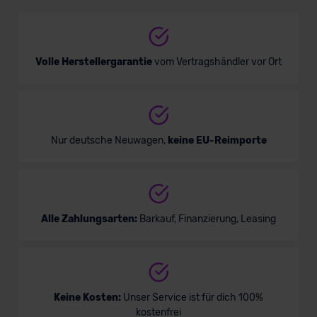
Cabrio/Roadster
Verkauf startet in Kürze
Volle Herstellergarantie
vom Vertragshändler vor Ort
Bald verfügbar
Nur deutsche Neuwagen,
keine EU-Reimporte
Alle Zahlungsarten:
Barkauf, Finanzierung, Leasing
Jaguar F-Type Coupé
Keine Kosten:
Unser Service ist für dich 100%
kostenfrei