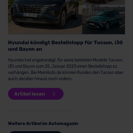
außerhalb der EU zu übermitteln oder dort verarbeiten zu
lassen. Soweit eine Übermittlung in ein Land außerhalb
der EU erfolgt, erfolgt dies ausschließlich auf der
Grundlage eines Angemessenheitsbeschlusses der EU-
Kommission (Art. 45 Abs. 1 DSGVO), von
Standarddatenschutzklauseln (Art. 46 Abs. 2 lit. c
Hyundai kündigt Bestellstopp für Tucson, i30
DSGVO) oder wenn Sie hierzu Ihre Einwilligung freiwillig
und Bayon an
erteilen. Nähere Informationen zu den bestehenden
Hyundai hat angekündigt, für seine beliebten Modelle Tucson,
Datenschutzklauseln können Sie über den Kontakt zu
i30 und Bayon zum 25. Januar 2023 einen Bestellstopp zu
unserem Datenschutzbeauftragten unter
verhängen. Bei MeinAuto.de können Kunden den Tucson aber
datenschutz@meinauto.de anfordern.
auch darüber hinaus noch ordern.
Datenschutzerklärung
|
Impressum
Artikel lesen
Weitere Artikel im Automagazin