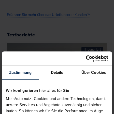
Erfahren Sie mehr über das Urteil unserer Kunden
Testberichte
KI-generiert
Zustimmung
Details
Über Cookies
Wir konfigurieren hier alles für Sie
MeinAuto nutzt Cookies und andere Technologien, damit
Hyundai Tucson Plug-in-Hybrid (Test 2023):
unsere Services und Angebote zuverlässig und sicher
Auf den Spuren eines Verkaufsschlagers
laufen. So können wir für Sie die Performance im Auge