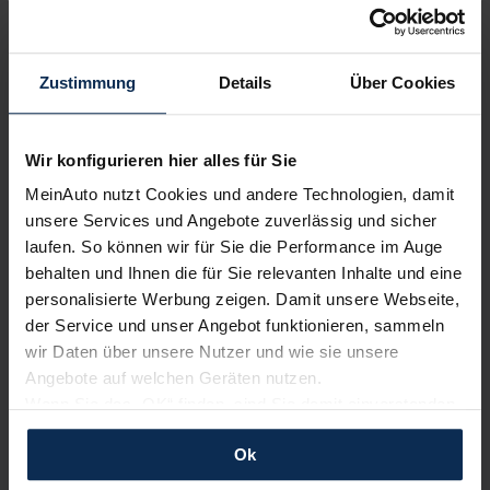
Zustimmung
Details
Über Cookies
Wir sind stolz auf eine hohe
Kundenzufriedenheit!
Wir konfigurieren hier alles für Sie
MeinAuto.de hat langjährige Erfahrungen auf dem
MeinAuto nutzt Cookies und andere Technologien, damit
Neuwagenmarkt in Deutschland. Unsere Kunden haben
unsere Services und Angebote zuverlässig und sicher
dadurch ihr Wunschauto zum Top-Rabatt erhalten und
laufen. So können wir für Sie die Performance im Auge
bewerten unsere Arbeit positiv.
behalten und Ihnen die für Sie relevanten Inhalte und eine
personalisierte Werbung zeigen. Damit unsere Webseite,
der Service und unser Angebot funktionieren, sammeln
Sehen Sie sich unsere Bewertungen an:
wir Daten über unsere Nutzer und wie sie unsere
Angebote auf welchen Geräten nutzen.
Wenn Sie das „OK“ finden, sind Sie damit einverstanden
und erlauben uns Cookies für unseren Service zu
Ok
verwenden und diese Daten an Dritte weiterzugeben,
etwa an unsere Marketingpartner. Falls Sie dem nicht