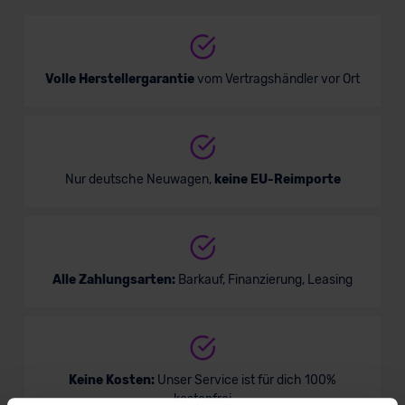
Verkauf startet in Kürze
Volle Herstellergarantie
vom Vertragshändler vor Ort
Nur deutsche Neuwagen,
keine EU-Reimporte
Alle Zahlungsarten:
Barkauf, Finanzierung, Leasing
Keine Kosten:
Unser Service ist für dich 100%
kostenfrei