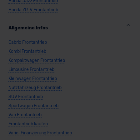
Datenschutzklauseln können Sie über den Kontakt zu
Honda Jazz Frontantrieb
unserem Datenschutzbeauftragten unter
Honda ZR-V Frontantrieb
datenschutz@meinauto.de anfordern.
Allgemeine Infos
Datenschutzerklärung
|
Impressum
Cabrio Frontantrieb
Kombi Frontantrieb
Kompaktwagen Frontantrieb
Limousine Frontantrieb
Kleinwagen Frontantrieb
Nutzfahrzeug Frontantrieb
SUV Frontantrieb
Sportwagen Frontantrieb
Van Frontantrieb
Frontantrieb kaufen
Vario-Finanzierung Frontantrieb