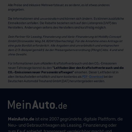
Alle Preise sind inklusive Mehrwertsteuer, es sei denn, es ist etwas anderes
angegeben.
Die Informationen sind
unverbindlich
und können sich ändern. Es können zusätzliche
Einmalkosten anfallen. Die Rabatte beziehen sich auf den Listenpreis (UVP) des
Herstellers. Änderungen seitens des Herstellers sind kurzfristig möglich.
Dein Partner für Leasing, Finanzierung und Vario-Finanzierung ist Mobility Concept
GmbH (Grünwalder Weg 34, 82041 Oberhaching). Für die Annahme eines Antrags ist
eine gute Bonität erforderlich. Alle Angaben sind unverbindlich und entsprechen
dem 2/3-Beispiel gemäß § 6a der Preisangabenverordnung (PAngV) Abs. 4 und sind
ohne Gewähr.
Für Informationen zum offiziellen Kraftstoffverbrauch und den CO₂-Emissionen
neuer Fahrzeuge kannst du den
"Leitfaden über den Kraftstoffverbrauch und die
CO₂-Emissionen neuer Personenkraftwagen"
einsehen. Dieser Leitfaden ist in
allen Verkaufsstellen erhältlich und kann kostenlos als
PDF-Download
bei der
Deutschen Automobil Treuhand GmbH (DAT) heruntergeladen werden.
MeinAuto.de
ist eine 2007 gegründete, digitale Plattform, die
Neu- und Gebrauchtwagen als Leasing, Finanzierung oder
zum Kauf anbietet, transparent vergleichbar macht und