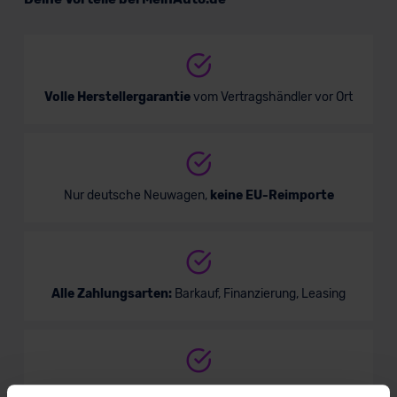
Verkauf startet in Kürze
Volle Herstellergarantie
vom Vertragshändler vor Ort
Nur deutsche Neuwagen,
keine EU-Reimporte
Alle Zahlungsarten:
Barkauf, Finanzierung, Leasing
Keine Kosten:
Unser Service ist für dich 100%