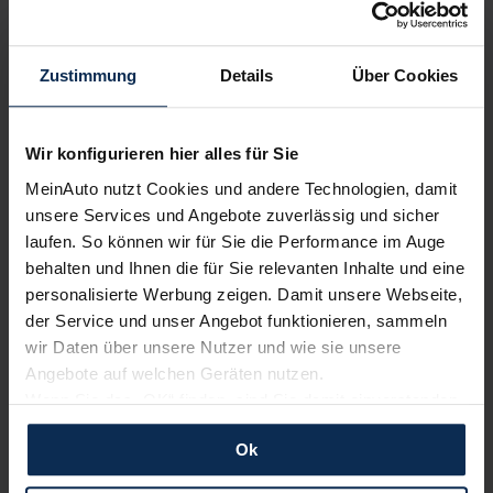
kostenfrei
Zustimmung
Details
Über Cookies
Wir sind stolz auf eine hohe
Kundenzufriedenheit!
Wir konfigurieren hier alles für Sie
MeinAuto nutzt Cookies und andere Technologien, damit
MeinAuto.de hat langjährige Erfahrungen auf dem
unsere Services und Angebote zuverlässig und sicher
Neuwagenmarkt in Deutschland. Unsere Kunden haben
laufen. So können wir für Sie die Performance im Auge
dadurch ihr Wunschauto zum Top-Rabatt erhalten und
behalten und Ihnen die für Sie relevanten Inhalte und eine
bewerten unsere Arbeit positiv.
personalisierte Werbung zeigen. Damit unsere Webseite,
der Service und unser Angebot funktionieren, sammeln
wir Daten über unsere Nutzer und wie sie unsere
Sehen Sie sich unsere Bewertungen an:
Angebote auf welchen Geräten nutzen.
Wenn Sie das „OK“ finden, sind Sie damit einverstanden
und erlauben uns Cookies für unseren Service zu
Ok
verwenden und diese Daten an Dritte weiterzugeben,
etwa an unsere Marketingpartner. Falls Sie dem nicht