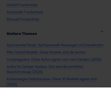
Hybrid Frontantrieb
Automatik Frontantrieb
Manuell Frontantrieb
Weitere Themen
Sparsamste Diesel: Spritsparende Neuwagen mit Dieselmotor
Mild-Hybrid Modelle: Diese Modelle sind die besten
Campingautos: Diese Autos eignen sich zum Campen (2026)
Autos für Camper Ausbau: Das sind die perfekten
Basisfahrzeuge (2026)
Kastenwagen Selbstausbau: Diese 10 Modelle eignen sich
(2026)
Alle Preise sind inklusive Mehrwertsteuer, es sei denn, es ist etwas anderes
angegeben.
Die Informationen sind
unverbindlich
und können sich ändern. Es können zusätzliche