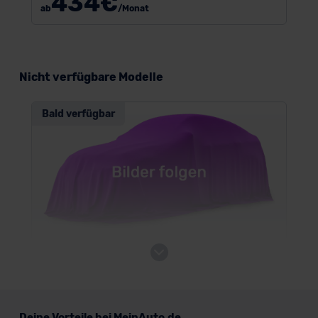
434
€
ab
/Monat
Nicht verfügbare Modelle
Bald verfügbar
Honda CR-V e:HEV
SUV/Geländewagen
Deine Vorteile bei MeinAuto.de