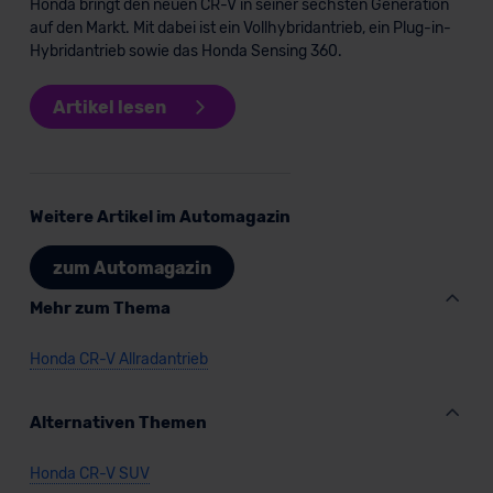
Honda bringt den neuen CR-V in seiner sechsten Generation
Kommission (Art. 45 Abs. 1 DSGVO), von
auf den Markt. Mit dabei ist ein Vollhybridantrieb, ein Plug-in-
Hybridantrieb sowie das Honda Sensing 360.
Standarddatenschutzklauseln (Art. 46 Abs. 2 lit. c
DSGVO) oder wenn Sie hierzu Ihre Einwilligung freiwillig
erteilen. Nähere Informationen zu den bestehenden
Artikel lesen
Datenschutzklauseln können Sie über den Kontakt zu
unserem Datenschutzbeauftragten unter
datenschutz@meinauto.de anfordern.
Weitere Artikel im Automagazin
Datenschutzerklärung
|
Impressum
zum Automagazin
Mehr zum Thema
Honda CR-V Allradantrieb
Alternativen Themen
Honda CR-V SUV