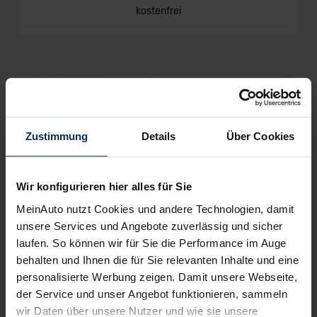
kostenfrei
Wir sind stolz auf eine hohe
Kundenzufriedenheit!
MeinAuto.de hat langjährige Erfahrungen auf dem
Zustimmung
Details
Über Cookies
Neuwagenmarkt in Deutschland. Unsere Kunden haben
dadurch ihr Wunschauto zum Top-Rabatt erhalten und
bewerten unsere Arbeit positiv.
Wir konfigurieren hier alles für Sie
MeinAuto nutzt Cookies und andere Technologien, damit
unsere Services und Angebote zuverlässig und sicher
Sehen Sie sich unsere Bewertungen an:
laufen. So können wir für Sie die Performance im Auge
behalten und Ihnen die für Sie relevanten Inhalte und eine
personalisierte Werbung zeigen. Damit unsere Webseite,
der Service und unser Angebot funktionieren, sammeln
wir Daten über unsere Nutzer und wie sie unsere