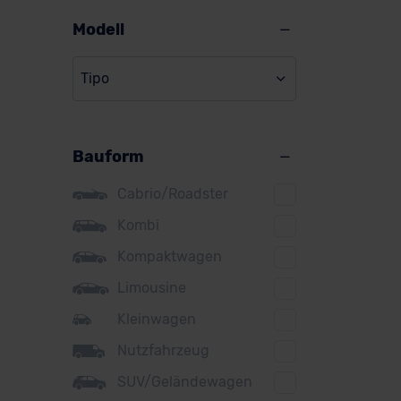
Alpine
Modell
Audi
Tipo
BMW
BYD
Bauform
Citroen
Cupra
Cabrio/Roadster
DS
Kombi
Kompaktwagen
Dacia
Limousine
Fiat
Kleinwagen
Ford
Nutzfahrzeug
Honda
SUV/Geländewagen
Hyundai