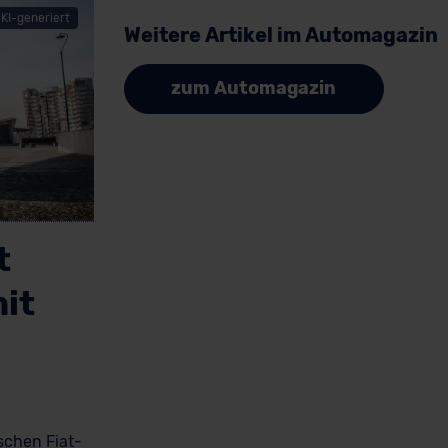
KI-generiert
Weitere Artikel im Automagazin
zum Automagazin
t
it
ischen Fiat-