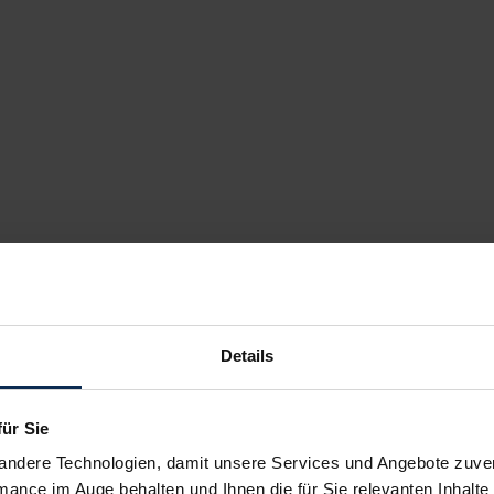
Details
für Sie
andere Technologien, damit unsere Services und Angebote zuverl
mance im Auge behalten und Ihnen die für Sie relevanten Inhalte 