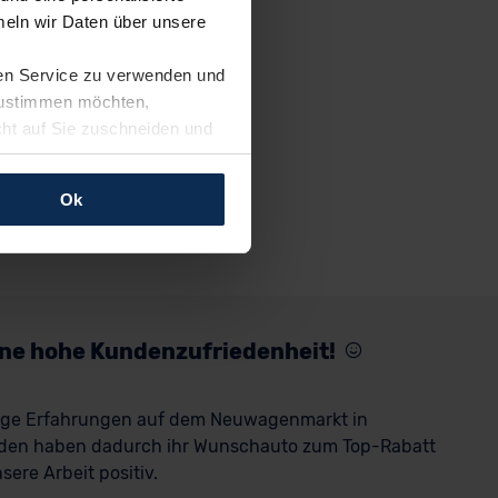
eln wir Daten über unsere
ren Service zu verwenden und
 zustimmen möchten,
cht auf Sie zuschneiden und
llungen jederzeit anpassen
Ok
rfolgen: Wir beabsichtigen
ssen. Soweit eine
age eines
nschutzklauseln (Art. 46
mationen zu den bestehenden
eine hohe Kundenzufriedenheit!
ter datenschutz@meinauto.de
rige Erfahrungen auf dem Neuwagenmarkt in
den haben dadurch ihr Wunschauto zum Top-Rabatt
ere Arbeit positiv.