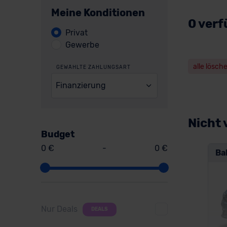
Meine Konditionen
0 verf
Privat
Gewerbe
alle lösch
GEWÄHLTE ZAHLUNGSART
Finanzierung
Nicht 
Budget
0 €
-
0 €
Ba
Nur Deals
DEALS