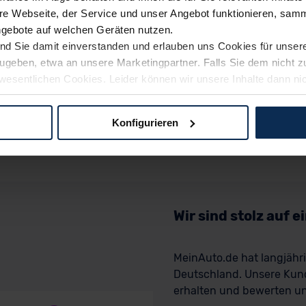
e Webseite, der Service und unser Angebot funktionieren, samm
ngebote auf welchen Geräten nutzen.
ind Sie damit einverstanden und erlauben uns Cookies für unse
rzugeben, etwa an unsere Marketingpartner. Falls Sie dem nicht
wesentlichen Cookies. Leider können wir unsere Inhalte dann ni
 dem Weg zu Ihrem Neuwagen unterstützen. Sie können die Einste
Konfigurieren
logien und Cookies gilt – soweit keine detaillierteren Angaben e
ger außerhalb der EU zu übermitteln oder dort verarbeiten zu la
rhalb der EU erfolgt, erfolgt dies ausschließlich auf der Grundl
 der EU-Kommission (Art. 45 Abs. 1 DSGVO), von Standarddate
n Sie hierzu Ihre Einwilligung freiwillig erteilen. Nähere Infor
Wir sind stolz auf 
 Sie über den Kontakt zu unserem Datenschutzbeauftragten un
MeinAuto.de hat langjäh
Deutschland. Unsere Kun
pressum
erhalten und bewerten uns