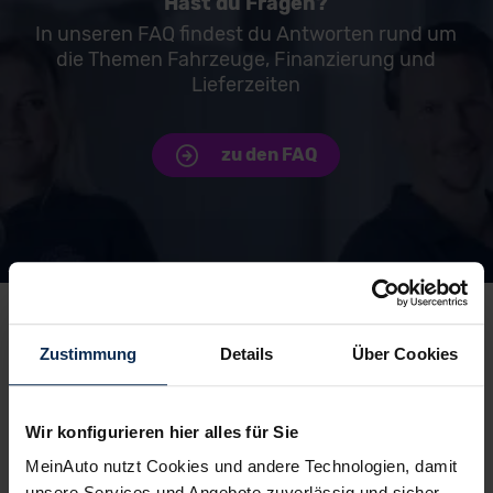
Hast du Fragen?
In unseren FAQ findest du Antworten rund um
die Themen Fahrzeuge, Finanzierung und
Lieferzeiten
zu den FAQ
Unsere Top Marken
Zustimmung
Details
Über Cookies
Peugeot
Skoda
Wir konfigurieren hier alles für Sie
MeinAuto nutzt Cookies und andere Technologien, damit
unsere Services und Angebote zuverlässig und sicher