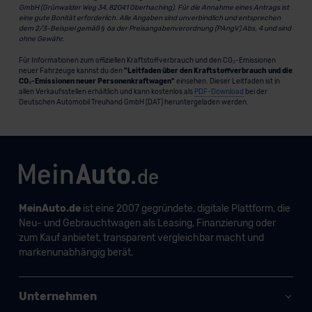
GmbH (Grünwalder Weg 34, 82041 Oberhaching). Für die Annahme eines Antrags ist
eine gute Bonität erforderlich. Alle Angaben sind unverbindlich und entsprechen
dem 2/3-Beispiel gemäß § 6a der Preisangabenverordnung (PAngV) Abs. 4 und sind
ohne Gewähr.
Für Informationen zum offiziellen Kraftstoffverbrauch und den CO₂-Emissionen
neuer Fahrzeuge kannst du den
"Leitfaden über den Kraftstoffverbrauch und die
CO₂-Emissionen neuer Personenkraftwagen"
einsehen. Dieser Leitfaden ist in
allen Verkaufsstellen erhältlich und kann kostenlos als
PDF-Download
bei der
Deutschen Automobil Treuhand GmbH (DAT) heruntergeladen werden.
MeinAuto.de
ist eine 2007 gegründete, digitale Plattform, die
Neu- und Gebrauchtwagen als Leasing, Finanzierung oder
zum Kauf anbietet, transparent vergleichbar macht und
markenunabhängig berät.
Unternehmen