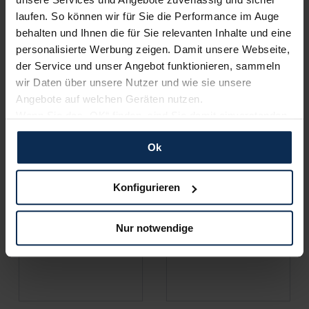
laufen. So können wir für Sie die Performance im Auge
behalten und Ihnen die für Sie relevanten Inhalte und eine
personalisierte Werbung zeigen. Damit unsere Webseite,
der Service und unser Angebot funktionieren, sammeln
wir Daten über unsere Nutzer und wie sie unsere
Cupra
Opel
Angebote auf welchen Geräten nutzen.
Wenn Sie das „OK“ finden, sind Sie damit einverstanden
und erlauben uns Cookies für unseren Service zu
Ok
verwenden und diese Daten an Dritte weiterzugeben,
etwa an unsere Marketingpartner. Falls Sie dem nicht
zustimmen möchten, beschränken wir uns auf die
Konfigurieren
wesentlichen Cookies. Leider können wir unsere Inhalte
dann nicht auf Sie zuschneiden und Sie somit nicht
Nur notwendige
perfekt auf dem Weg zu Ihrem Neuwagen unterstützen.
Citroen
Volkswagen
Sie können die Einstellungen jederzeit anpassen oder
widerrufen.
Für alle beschriebenen Technologien und Cookies gilt –