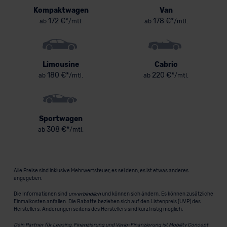
Kompaktwagen
Van
172 €*
178 €*
ab
/mtl.
ab
/mtl.
Limousine
Cabrio
180 €*
220 €*
ab
/mtl.
ab
/mtl.
Sportwagen
308 €*
ab
/mtl.
Alle Preise sind inklusive Mehrwertsteuer, es sei denn, es ist etwas anderes
angegeben.
Die Informationen sind
unverbindlich
und können sich ändern. Es können zusätzliche
Einmalkosten anfallen. Die Rabatte beziehen sich auf den Listenpreis (UVP) des
Herstellers. Änderungen seitens des Herstellers sind kurzfristig möglich.
Dein Partner für Leasing, Finanzierung und Vario-Finanzierung ist Mobility Concept