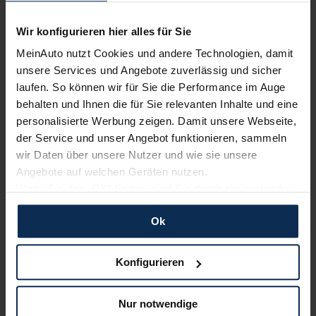
Wir konfigurieren hier alles für Sie
MeinAuto nutzt Cookies und andere Technologien, damit
unsere Services und Angebote zuverlässig und sicher
Alle Zahlungsarten:
Barkauf, Finanzierung, Leasing
laufen. So können wir für Sie die Performance im Auge
behalten und Ihnen die für Sie relevanten Inhalte und eine
personalisierte Werbung zeigen. Damit unsere Webseite,
der Service und unser Angebot funktionieren, sammeln
Keine Kosten:
Unser Service ist für dich 100%
wir Daten über unsere Nutzer und wie sie unsere
kostenfrei
Angebote auf welchen Geräten nutzen.
Wenn Sie das „OK“ finden, sind Sie damit einverstanden
und erlauben uns Cookies für unseren Service zu
Ok
verwenden und diese Daten an Dritte weiterzugeben,
etwa an unsere Marketingpartner. Falls Sie dem nicht
Wir sind stolz auf eine hohe
Kundenzufriedenheit!
zustimmen möchten, beschränken wir uns auf die
Konfigurieren
wesentlichen Cookies. Leider können wir unsere Inhalte
MeinAuto.de hat langjährige Erfahrungen auf dem
dann nicht auf Sie zuschneiden und Sie somit nicht
Nur notwendige
Neuwagenmarkt in Deutschland. Unsere Kunden haben
perfekt auf dem Weg zu Ihrem Neuwagen unterstützen.