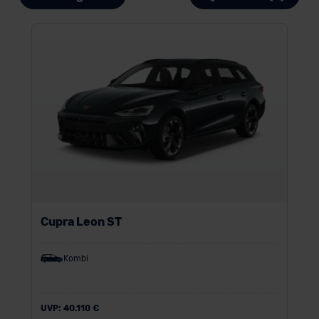
Cupra Leon ST
Kombi
UVP:
40.110 €