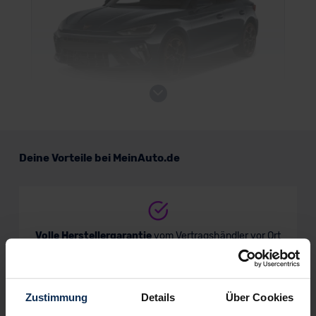
Cupra Leon VZ
Deine Vorteile bei MeinAuto.de
Kombi
Verkauf startet in Kürze
Volle Herstellergarantie
vom Vertragshändler vor Ort
Zustimmung
Details
Über Cookies
Nur deutsche Neuwagen,
keine EU-Reimporte