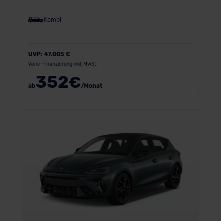
Kombi
UVP:
47.005 €
Vario-Finanzierung inkl. MwSt.
352
€
ab
/Monat