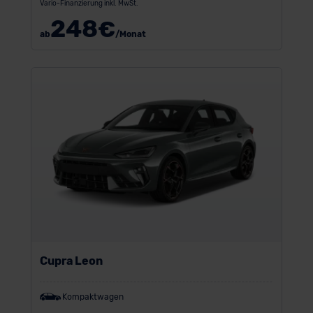
Vario-Finanzierung inkl. MwSt.
248
€
ab
/Monat
Cupra Leon
Kompaktwagen