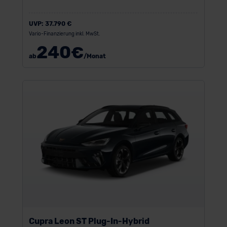
UVP:
37.790 €
Vario-Finanzierung inkl. MwSt.
240
€
ab
/Monat
Cupra Leon ST Plug-In-Hybrid