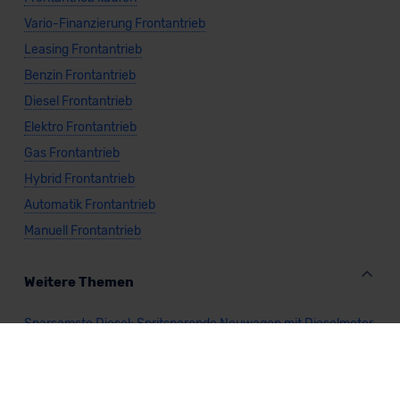
Vario-Finanzierung Frontantrieb
Leasing Frontantrieb
Benzin Frontantrieb
Diesel Frontantrieb
Elektro Frontantrieb
Gas Frontantrieb
Hybrid Frontantrieb
Automatik Frontantrieb
Manuell Frontantrieb
Weitere Themen
Sparsamste Diesel: Spritsparende Neuwagen mit Dieselmotor
Mild-Hybrid Modelle: Diese Modelle sind die besten
Campingautos: Diese Autos eignen sich zum Campen (2026)