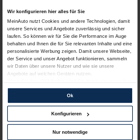
Wir konfigurieren hier alles für Sie
Alle Zahlungsarten:
Barkauf, Finanzierung, Leasing
MeinAuto nutzt Cookies und andere Technologien, damit
unsere Services und Angebote zuverlässig und sicher
laufen. So können wir für Sie die Performance im Auge
behalten und Ihnen die für Sie relevanten Inhalte und eine
Keine Kosten:
Unser Service ist für dich 100%
personalisierte Werbung zeigen. Damit unsere Webseite,
kostenfrei
der Service und unser Angebot funktionieren, sammeln
wir Daten über unsere Nutzer und wie sie unsere
Angebote auf welchen Geräten nutzen.
Wenn Sie das „OK“ finden, sind Sie damit einverstanden
Wir sind stolz auf eine hohe
und erlauben uns Cookies für unseren Service zu
Kundenzufriedenheit!
Ok
verwenden und diese Daten an Dritte weiterzugeben,
etwa an unsere Marketingpartner. Falls Sie dem nicht
MeinAuto.de hat langjährige Erfahrungen auf dem
zustimmen möchten, beschränken wir uns auf die
Konfigurieren
Neuwagenmarkt in Deutschland. Unsere Kunden haben
wesentlichen Cookies. Leider können wir unsere Inhalte
dadurch ihr Wunschauto zum Top-Rabatt erhalten und
dann nicht auf Sie zuschneiden und Sie somit nicht
bewerten unsere Arbeit positiv.
Nur notwendige
perfekt auf dem Weg zu Ihrem Neuwagen unterstützen.