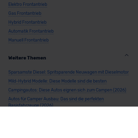
Elektro Frontantrieb
Gas Frontantrieb
Hybrid Frontantrieb
Automatik Frontantrieb
Manuell Frontantrieb
Weitere Themen
Sparsamste Diesel: Spritsparende Neuwagen mit Dieselmotor
Mild-Hybrid Modelle: Diese Modelle sind die besten
Campingautos: Diese Autos eignen sich zum Campen (2026)
Autos für Camper Ausbau: Das sind die perfekten
Basisfahrzeuge (2026)
Kastenwagen Selbstausbau: Diese 10 Modelle eignen sich
(2026)
Alle Preise sind inklusive Mehrwertsteuer, es sei denn, es ist etwas anderes