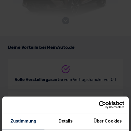
Cupra Formentor VZ
Deine Vorteile bei MeinAuto.de
SUV/Geländewagen
Verkauf startet in Kürze
Volle Herstellergarantie
vom Vertragshändler vor Ort
Nur deutsche Neuwagen,
keine EU-Reimporte
Zustimmung
Details
Über Cookies