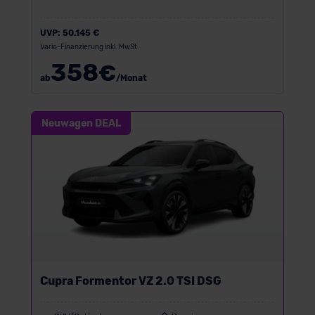
UVP:
50.145 €
Vario-Finanzierung inkl. MwSt.
358
€
ab
/Monat
Neuwagen DEAL
Cupra Formentor VZ 2.0 TSI DSG