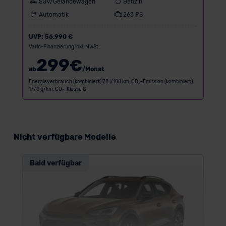
SUV/Geländewagen
Benzin
Automatik
265 PS
UVP:
56.990 €
Vario-Finanzierung inkl. MwSt.
299
€
ab
/Monat
Energieverbrauch (kombiniert) 7,8 l/100 km, CO₂-Emission (kombiniert)
177,0 g/km, CO₂-Klasse G
Nicht verfügbare Modelle
Bald verfügbar