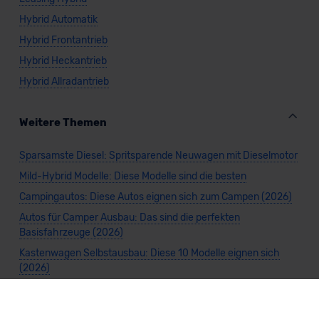
Hybrid Automatik
Hybrid Frontantrieb
Hybrid Heckantrieb
Hybrid Allradantrieb
Weitere Themen
Sparsamste Diesel: Spritsparende Neuwagen mit Dieselmotor
Mild-Hybrid Modelle: Diese Modelle sind die besten
Campingautos: Diese Autos eignen sich zum Campen (2026)
Autos für Camper Ausbau: Das sind die perfekten
Basisfahrzeuge (2026)
Kastenwagen Selbstausbau: Diese 10 Modelle eignen sich
(2026)
Alle Preise sind inklusive Mehrwertsteuer, es sei denn, es ist etwas anderes
angegeben.