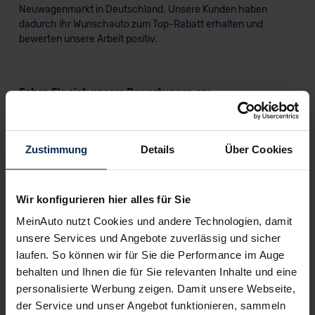
Neuwagenmarkt in Deutschland. Unsere Kunden haben
dadurch ihr Wunschauto zum Top-Rabatt erhalten und
bewerten unsere Arbeit positiv.
Sehen Sie sich unsere Bewertungen an:
Zustimmung
Details
Über Cookies
Wir konfigurieren hier alles für Sie
Erfahren Sie mehr über das Urteil unserer Kunden
MeinAuto nutzt Cookies und andere Technologien, damit
unsere Services und Angebote zuverlässig und sicher
laufen. So können wir für Sie die Performance im Auge
behalten und Ihnen die für Sie relevanten Inhalte und eine
Testberichte
personalisierte Werbung zeigen. Damit unsere Webseite,
der Service und unser Angebot funktionieren, sammeln