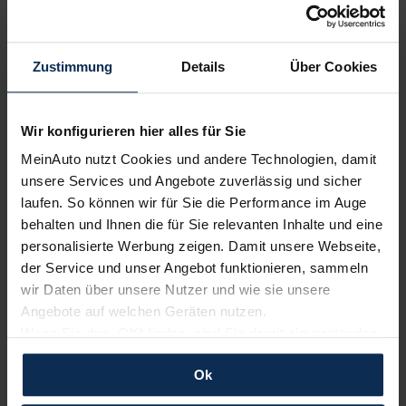
Volvo
Renault
Zustimmung
Details
Über Cookies
Wir konfigurieren hier alles für Sie
MeinAuto nutzt Cookies und andere Technologien, damit
unsere Services und Angebote zuverlässig und sicher
laufen. So können wir für Sie die Performance im Auge
behalten und Ihnen die für Sie relevanten Inhalte und eine
personalisierte Werbung zeigen. Damit unsere Webseite,
Polestar
KIA
der Service und unser Angebot funktionieren, sammeln
wir Daten über unsere Nutzer und wie sie unsere
Angebote auf welchen Geräten nutzen.
Wenn Sie das „OK“ finden, sind Sie damit einverstanden
und erlauben uns Cookies für unseren Service zu
Ok
verwenden und diese Daten an Dritte weiterzugeben,
etwa an unsere Marketingpartner. Falls Sie dem nicht