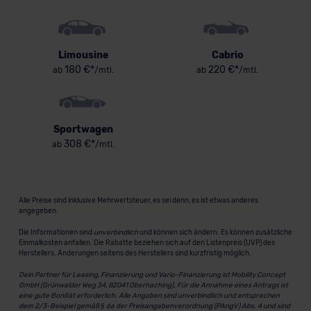
Limousine
Cabrio
180 €*
220 €*
ab
/mtl.
ab
/mtl.
Sportwagen
308 €*
ab
/mtl.
Alle Preise sind inklusive Mehrwertsteuer, es sei denn, es ist etwas anderes
angegeben.
Die Informationen sind
unverbindlich
und können sich ändern. Es können zusätzliche
Einmalkosten anfallen. Die Rabatte beziehen sich auf den Listenpreis (UVP) des
Herstellers. Änderungen seitens des Herstellers sind kurzfristig möglich.
Dein Partner für Leasing, Finanzierung und Vario-Finanzierung ist Mobility Concept
GmbH (Grünwalder Weg 34, 82041 Oberhaching). Für die Annahme eines Antrags ist
eine gute Bonität erforderlich. Alle Angaben sind unverbindlich und entsprechen
dem 2/3-Beispiel gemäß § 6a der Preisangabenverordnung (PAngV) Abs. 4 und sind