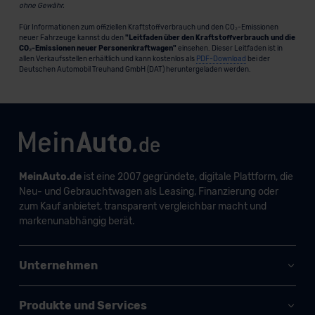
ohne Gewähr.
Für Informationen zum offiziellen Kraftstoffverbrauch und den CO₂-Emissionen
neuer Fahrzeuge kannst du den
"Leitfaden über den Kraftstoffverbrauch und die
CO₂-Emissionen neuer Personenkraftwagen"
einsehen. Dieser Leitfaden ist in
allen Verkaufsstellen erhältlich und kann kostenlos als
PDF-Download
bei der
Deutschen Automobil Treuhand GmbH (DAT) heruntergeladen werden.
MeinAuto.de
ist eine 2007 gegründete, digitale Plattform, die
Neu- und Gebrauchtwagen als Leasing, Finanzierung oder
zum Kauf anbietet, transparent vergleichbar macht und
markenunabhängig berät.
Unternehmen
Produkte und Services