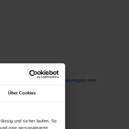
ativen für Dich: Vergleichbare
Neuwagen
von
 Preisnachlässen!
Über Cookies
ässig und sicher laufen. So
und eine personalisierte