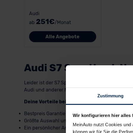
Audi
251€
ab
/Monat
Alle Angebote
Audi S7 Sportback N
Leider ist der S7 Sportback von Audi als Neufahr
Audi und anderer Marken, sowie unsere
limitier
Zustimmung
Deine Vorteile beim Audi S7 Sportback Neuwa
Bestpreis Garantie
Wir konfigurieren hier alles 
Größte Auswahl und schnelle Lieferung
MeinAuto nutzt Cookies und 
Ein persönlicher Ansprechpartner
können wir für Sie die Perfor