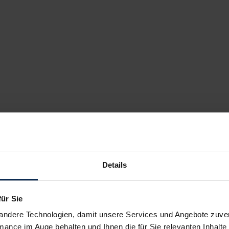
euwagen
zeug nicht beim Hersteller bestellbar. Wir haben aber Altern
ten MeinAuto.de Deals
mit verkürzten Lieferzeiten und hohen
Details
gen vom Marktführer:
für Sie
andere Technologien, damit unsere Services und Angebote zuverl
mance im Auge behalten und Ihnen die für Sie relevanten Inhalte 