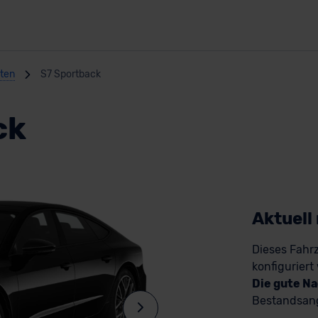
nten
S7 Sportback
ck
Aktuell
Dieses Fahrz
konfiguriert
Die gute Na
Bestandsang