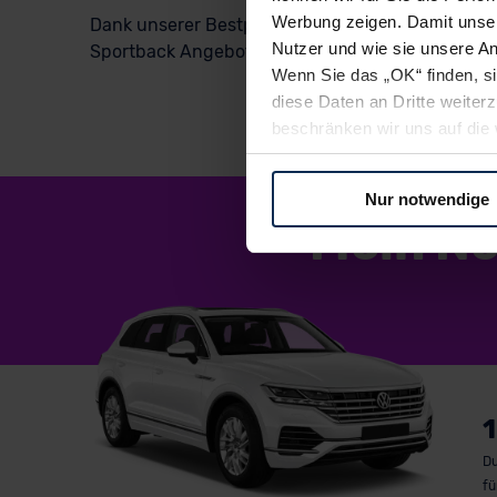
Werbung zeigen. Damit unser
Dank unserer Bestpreis-Garantie, unseren umfan
Nutzer und wie sie unsere A
Sportback Angebot– inklusive persönlicher Beratu
Wenn Sie das „OK“ finden, s
diese Daten an Dritte weite
beschränken wir uns auf die 
Sie somit nicht perfekt auf
oder widerrufen.
Nur notwendige
Mein N
Für alle beschriebenen Techno
nicht, diese Daten an Empfän
Übermittlung in ein Land auße
Angemessenheitsbeschlusses
Abs. 2 lit. c DSGVO) oder wen
Datenschutzklauseln können
anfordern.
1
Datenschutzerklärung
|
Im
Du
fü