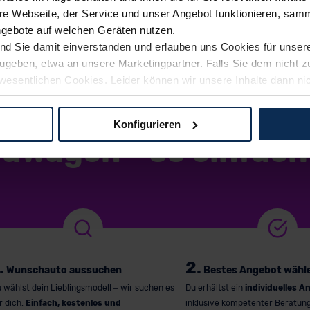
e Webseite, der Service und unser Angebot funktionieren, samm
greichen Serviceleistungen und der Haustürlieferung komm
ngebote auf welchen Geräten nutzen.
ng. Bei uns findest Du alles aus einer Hand.
ind Sie damit einverstanden und erlauben uns Cookies für unse
rzugeben, etwa an unsere Marketingpartner. Falls Sie dem nicht
wesentlichen Cookies. Leider können wir unsere Inhalte dann ni
 dem Weg zu Ihrem Neuwagen unterstützen. Sie können die Einste
Konfigurieren
euwagen
–
so einfach
logien und Cookies gilt – soweit keine detaillierteren Angaben e
ger außerhalb der EU zu übermitteln oder dort verarbeiten zu la
rhalb der EU erfolgt, erfolgt dies ausschließlich auf der Grundl
 der EU-Kommission (Art. 45 Abs. 1 DSGVO), von Standarddate
n Sie hierzu Ihre Einwilligung freiwillig erteilen. Nähere Infor
 Sie über den Kontakt zu unserem Datenschutzbeauftragten un
.
2.
Wunschauto aussuchen
Bestes Angebot wähl
pressum
 wählst dein Lieblingsmodell – wir suchen es
Du erhältst ein
individuelles A
r dich.
Einfach, kostenlos und
inklusive kompetenter Beratun