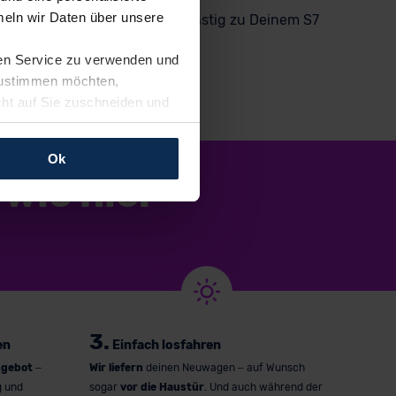
eln wir Daten über unsere
st Du einfach, sicher und günstig zu Deinem S7
ren Service zu verwenden und
 zustimmen möchten,
cht auf Sie zuschneiden und
llungen jederzeit anpassen
Ok
wie nie.
rfolgen: Wir beabsichtigen
ssen. Soweit eine
age eines
nschutzklauseln (Art. 46
mationen zu den bestehenden
ter datenschutz@meinauto.de
3.
en
Einfach losfahren
ngebot
–
Wir liefern
deinen Neuwagen – auf Wunsch
g und
sogar
vor die Haustür
. Und auch während der