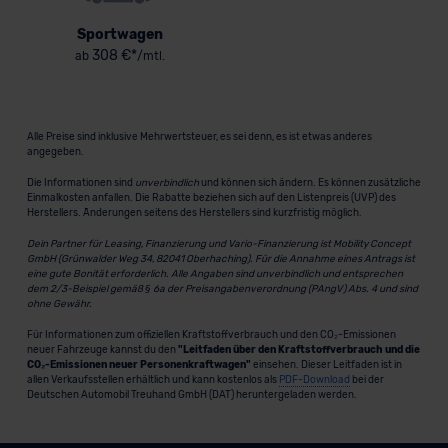
Sportwagen
308 €*
ab
/mtl.
Alle Preise sind inklusive Mehrwertsteuer, es sei denn, es ist etwas anderes
angegeben.
Die Informationen sind
unverbindlich
und können sich ändern. Es können zusätzliche
Einmalkosten anfallen. Die Rabatte beziehen sich auf den Listenpreis (UVP) des
Herstellers. Änderungen seitens des Herstellers sind kurzfristig möglich.
Dein Partner für Leasing, Finanzierung und Vario-Finanzierung ist Mobility Concept
GmbH (Grünwalder Weg 34, 82041 Oberhaching). Für die Annahme eines Antrags ist
eine gute Bonität erforderlich. Alle Angaben sind unverbindlich und entsprechen
dem 2/3-Beispiel gemäß § 6a der Preisangabenverordnung (PAngV) Abs. 4 und sind
ohne Gewähr.
Für Informationen zum offiziellen Kraftstoffverbrauch und den CO₂-Emissionen
neuer Fahrzeuge kannst du den
"Leitfaden über den Kraftstoffverbrauch und die
CO₂-Emissionen neuer Personenkraftwagen"
einsehen. Dieser Leitfaden ist in
allen Verkaufsstellen erhältlich und kann kostenlos als
PDF-Download
bei der
Deutschen Automobil Treuhand GmbH (DAT) heruntergeladen werden.