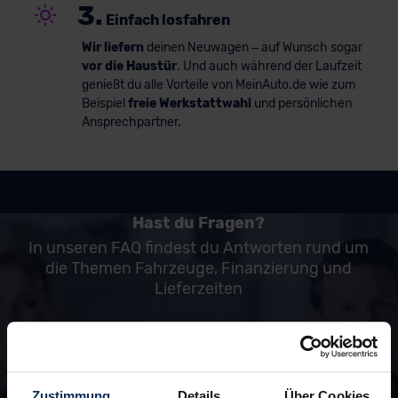
3.
Einfach losfahren
Wir liefern
deinen Neuwagen – auf Wunsch sogar
vor die Haustür
. Und auch während der Laufzeit
genießt du alle Vorteile von MeinAuto.de wie zum
Beispiel
freie Werkstattwahl
und persönlichen
Ansprechpartner.
Hast du Fragen?
In unseren FAQ findest du Antworten rund um
die Themen Fahrzeuge, Finanzierung und
Lieferzeiten
zu den FAQ
Zustimmung
Details
Über Cookies