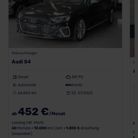
Gebrauchtwagen
Audi S4
Ge
A
Diesel
341 PS
Automatik
Kombi
64.800 km
EZ: 01/2023
452 €
ab
/Monat
Leasing inkl. MwSt.
a
60
Monate •
10.000
km/Jahr •
1.000 €
Anzahlung
Le
(anpassbar)
6