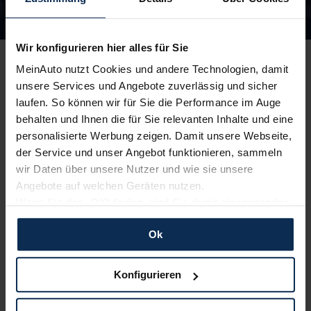
Unsere Top Marken
Wir konfigurieren hier alles für Sie
MeinAuto nutzt Cookies und andere Technologien, damit
unsere Services und Angebote zuverlässig und sicher
laufen. So können wir für Sie die Performance im Auge
Peugeot
Skoda
behalten und Ihnen die für Sie relevanten Inhalte und eine
personalisierte Werbung zeigen. Damit unsere Webseite,
der Service und unser Angebot funktionieren, sammeln
wir Daten über unsere Nutzer und wie sie unsere
Angebote auf welchen Geräten nutzen.
Wenn Sie das „OK“ finden, sind Sie damit einverstanden
und erlauben uns Cookies für unseren Service zu
Ok
verwenden und diese Daten an Dritte weiterzugeben,
etwa an unsere Marketingpartner. Falls Sie dem nicht
Cupra
Opel
zustimmen möchten, beschränken wir uns auf die
Konfigurieren
wesentlichen Cookies. Leider können wir unsere Inhalte
dann nicht auf Sie zuschneiden und Sie somit nicht