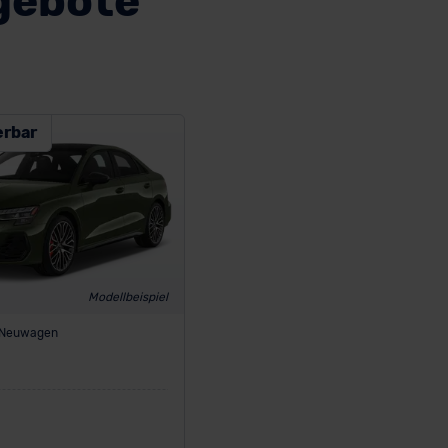
gebote
erbar
Modellbeispiel
r Neuwagen