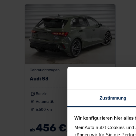
Gebrauchtwagen
Audi S3
Benzin
333 PS
Zustimmung
Automatik
Limousine
6.500 km
EZ: 03/2026
Wir konfigurieren hier alles 
456 €
MeinAuto nutzt Cookies und 
ab
/Monat
können wir für Sie die Perfor