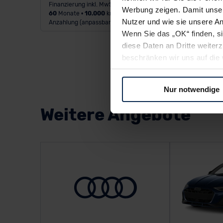
Finanzierung inkl. MwSt.
Werbung zeigen. Damit unser
60
Monate •
10.000
km/Jahr •
1.000 €
Nutzer und wie sie unsere A
Anzahlung (anpassbar)
Wenn Sie das „OK“ finden, s
diese Daten an Dritte weite
beschränken wir uns auf die 
Sie somit nicht perfekt auf
oder widerrufen.
Nur notwendige
Für alle beschriebenen Techno
Weitere Angebote
nicht, diese Daten an Empfän
Übermittlung in ein Land auße
Angemessenheitsbeschlusses
Abs. 2 lit. c DSGVO) oder wen
Datenschutzklauseln können
anfordern.
Datenschutzerklärung
|
Im