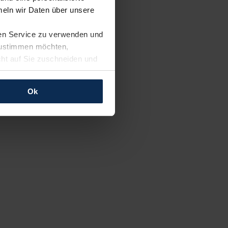
eln wir Daten über unsere
ren Service zu verwenden und
 zustimmen möchten,
cht auf Sie zuschneiden und
llungen jederzeit anpassen
Ok
rfolgen: Wir beabsichtigen
ssen. Soweit eine
age eines
nschutzklauseln (Art. 46
mationen zu den bestehenden
ter datenschutz@meinauto.de