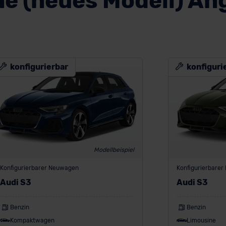
ne (neues Modell) An
konfigurierbar
konfiguri
Modellbeispiel
Konfigurierbarer Neuwagen
Konfigurierbare
Audi S3
Audi S3
Benzin
Benzin
Kompaktwagen
Limousine