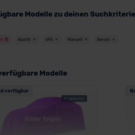
ügbare Modelle zu deinen Suchkriteri
en
Abarth
695
Manuell
Benzin
verfügbare Modelle
ld verfügbar
B
KI-generiert