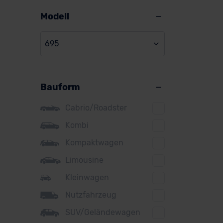
Alpine
Modell
Audi
695
BMW
BYD
Bauform
Citroen
Cupra
Cabrio/Roadster
DS
Kombi
Kompaktwagen
Dacia
Limousine
Fiat
Kleinwagen
Ford
Nutzfahrzeug
Honda
SUV/Geländewagen
Hyundai