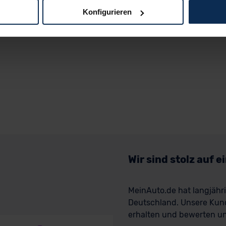
Konfigurieren
logien und Cookies gilt – soweit keine detaillierteren Angaben e
ger außerhalb der EU zu übermitteln oder dort verarbeiten zu la
rhalb der EU erfolgt, erfolgt dies ausschließlich auf der Grundl
 der EU-Kommission (Art. 45 Abs. 1 DSGVO), von Standarddate
n Sie hierzu Ihre Einwilligung freiwillig erteilen. Nähere Infor
 Sie über den Kontakt zu unserem Datenschutzbeauftragten un
pressum
Wir sind stolz auf 
MeinAuto.de hat langjäh
Deutschland. Unsere Kun
erhalten und bewerten uns