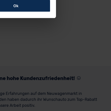
Ok
rfolgen: Wir beabsichtigen
ssen. Soweit eine
age eines
nschutzklauseln (Art. 46
mationen zu den bestehenden
ter datenschutz@meinauto.de
eine hohe Kundenzufriedenheit!
rige Erfahrungen auf dem Neuwagenmarkt in
den haben dadurch ihr Wunschauto zum Top-Rabatt
ere Arbeit positiv.