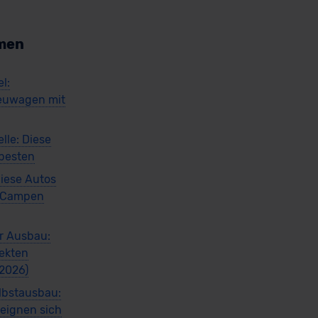
men
l:
euwagen mit
lle: Diese
 besten
iese Autos
m Campen
r Ausbau:
fekten
(2026)
lbstausbau:
 eignen sich