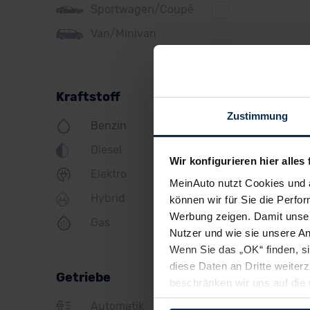
Sportwagen/Coupé
Jeep
Van/Minivan
KIA
Land Rover
Kraftstoff
Lexus
Zustimmung
Benzin
MINI
Diesel
Mazda
Wir konfigurieren hier alles 
Elektro
Mercedes
MeinAuto nutzt Cookies und 
Hybrid
können wir für Sie die Perfor
Mitsubishi
Werbung zeigen. Damit unser
Gas
Nissan
Nutzer und wie sie unsere A
Wenn Sie das „OK“ finden, s
Opel
diese Daten an Dritte weite
Getriebe
beschränken wir uns auf die 
Peugeot
Sie somit nicht perfekt auf
Automatik