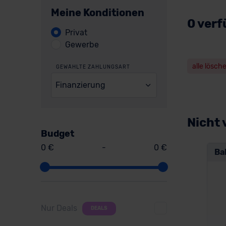
Meine Konditionen
0 verf
Privat
Gewerbe
alle lösch
GEWÄHLTE ZAHLUNGSART
Finanzierung
Nicht 
Budget
0 €
-
0 €
Ba
Nur Deals
DEALS