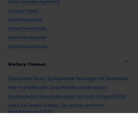
Vario-Finanzierung Hybrid
Leasing Hybrid
Hybrid Automatik
Hybrid Frontantrieb
Hybrid Heckantrieb
Hybrid Allradantrieb
Weitere Themen
Sparsamste Diesel: Spritsparende Neuwagen mit Dieselmotor
Mild-Hybrid Modelle: Diese Modelle sind die besten
Campingautos: Diese Autos eignen sich zum Campen (2026)
Autos für Camper Ausbau: Das sind die perfekten
Basisfahrzeuge (2026)
Kastenwagen Selbstausbau: Diese 10 Modelle eignen sich
(2026)