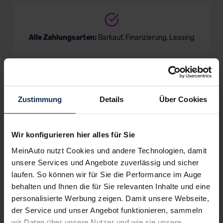
Alle Zahlungsarten:
Barkauf, Finanzierung, Leasing
Keine Kosten:
Unser Service ist für dich 100%
Zustimmung
Details
Über Cookies
kostenfrei
Wir konfigurieren hier alles für Sie
MeinAuto nutzt Cookies und andere Technologien, damit
Wir sind stolz auf eine hohe
Kundenzufriedenheit!
unsere Services und Angebote zuverlässig und sicher
laufen. So können wir für Sie die Performance im Auge
behalten und Ihnen die für Sie relevanten Inhalte und eine
MeinAuto.de hat langjährige Erfahrungen auf dem
personalisierte Werbung zeigen. Damit unsere Webseite,
Neuwagenmarkt in Deutschland. Unsere Kunden haben
dadurch ihr Wunschauto zum Top-Rabatt erhalten und
der Service und unser Angebot funktionieren, sammeln
bewerten unsere Arbeit positiv.
wir Daten über unsere Nutzer und wie sie unsere