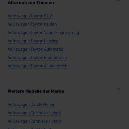
Grundlage eines Angemessenheitsbeschlusses der EU-
Alternativen Themen
Kommission (Art. 45 Abs. 1 DSGVO), von
Standarddatenschutzklauseln (Art. 46 Abs. 2 lit. c
Volkswagen Tayron SUV
DSGVO) oder wenn Sie hierzu Ihre Einwilligung freiwillig
Volkswagen Tayron kaufen
erteilen. Nähere Informationen zu den bestehenden
Volkswagen Tayron Vario-Finanzierung
Datenschutzklauseln können Sie über den Kontakt zu
Volkswagen Tayron Leasing
unserem Datenschutzbeauftragten unter
Volkswagen Tayron Automatik
datenschutz@meinauto.de anfordern.
Volkswagen Tayron Frontantrieb
Datenschutzerklärung
|
Impressum
Volkswagen Tayron Allradantrieb
Weitere Modelle der Marke
Volkswagen Caddy Hybrid
Volkswagen California Hybrid
Volkswagen Caravelle Hybrid