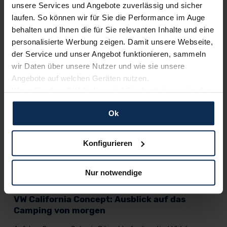
unsere Services und Angebote zuverlässig und sicher
laufen. So können wir für Sie die Performance im Auge
behalten und Ihnen die für Sie relevanten Inhalte und eine
Erfahren Sie mehr über das Urteil unserer Kunden
personalisierte Werbung zeigen. Damit unsere Webseite,
der Service und unser Angebot funktionieren, sammeln
wir Daten über unsere Nutzer und wie sie unsere
Nachrichten
Angebote auf welchen Geräten nutzen.
Wenn Sie das „OK“ finden, sind Sie damit einverstanden
KI-generiert
und erlauben uns Cookies für unseren Service zu
Ok
verwenden und diese Daten an Dritte weiterzugeben,
etwa an unsere Marketingpartner. Falls Sie dem nicht
zustimmen möchten, beschränken wir uns auf die
Konfigurieren
wesentlichen Cookies. Leider können wir unsere Inhalte
dann nicht auf Sie zuschneiden und Sie somit nicht
Nur notwendige
perfekt auf dem Weg zu Ihrem Neuwagen unterstützen.
Sie können die Einstellungen jederzeit anpassen oder
VW California Concept: Ausblick auf das
widerrufen.
Camping von morgen
Für alle beschriebenen Technologien und Cookies gilt –