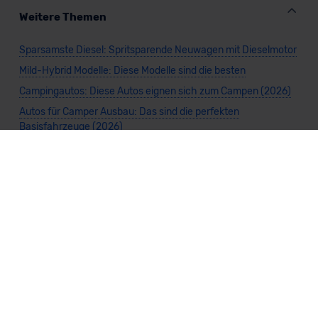
Weitere Themen
Sparsamste Diesel: Spritsparende Neuwagen mit Dieselmotor
Mild-Hybrid Modelle: Diese Modelle sind die besten
Campingautos: Diese Autos eignen sich zum Campen (2026)
Autos für Camper Ausbau: Das sind die perfekten
Basisfahrzeuge (2026)
Kastenwagen Selbstausbau: Diese 10 Modelle eignen sich
(2026)
Alle Preise sind inklusive Mehrwertsteuer, es sei denn, es ist etwas anderes
angegeben.
Die Informationen sind
unverbindlich
und können sich ändern. Es können zusätzliche
Einmalkosten anfallen. Die Rabatte beziehen sich auf den Listenpreis (UVP) des
Herstellers. Änderungen seitens des Herstellers sind kurzfristig möglich.
Dein Partner für Leasing, Finanzierung und Vario-Finanzierung ist Mobility Concept
GmbH (Grünwalder Weg 34, 82041 Oberhaching). Für die Annahme eines Antrags ist
eine gute Bonität erforderlich. Alle Angaben sind unverbindlich und entsprechen
dem 2/3-Beispiel gemäß § 6a der Preisangabenverordnung (PAngV) Abs. 4 und sind
ohne Gewähr.