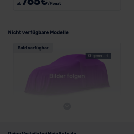
765
€
ab
/Monat
Nicht verfügbare Modelle
Bald verfügbar
KI-generiert
VW California ENERGY Plug-in-Hybrid
Deine Vorteile bei MeinAuto.de