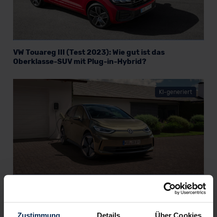
VW Touareg III (Test 2023): Wie gut ist das
Oberklasse-SUV mit Plug-in-Hybrid?
KI-generiert
VW ID.3 (Test 2023): Modellpflege dringend gesucht
und fehlerfrei aufgespielt?
Zustimmung
Details
Über Cookies