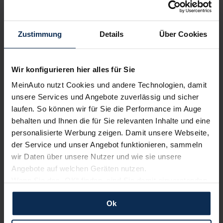
Zustimmung
Details
Über Cookies
Wir konfigurieren hier alles für Sie
Nissan Qashqai e-Power (Test 2022): Glückt das
außergewöhnliche Hybrid-Debüt?
MeinAuto nutzt Cookies und andere Technologien, damit
unsere Services und Angebote zuverlässig und sicher
laufen. So können wir für Sie die Performance im Auge
Weitere Artikel im Automagazin
behalten und Ihnen die für Sie relevanten Inhalte und eine
personalisierte Werbung zeigen. Damit unsere Webseite,
Nissan Townstar Kombi (Test 2022): Ist der neue
der Service und unser Angebot funktionieren, sammeln
Familien-Van ein Caddy-Konkurrent?
wir Daten über unsere Nutzer und wie sie unsere
Angebote auf welchen Geräten nutzen.
zum Automagazin
Wenn Sie das „OK“ finden, sind Sie damit einverstanden
und erlauben uns Cookies für unseren Service zu
Ok
verwenden und diese Daten an Dritte weiterzugeben,
Nachrichten
etwa an unsere Marketingpartner. Falls Sie dem nicht