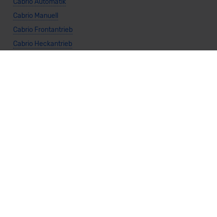
Cabrio Automatik
Cabrio Manuell
Cabrio Frontantrieb
Cabrio Heckantrieb
Cabrio Allradantrieb
Weitere Themen
Sparsamste Diesel: Spritsparende Neuwagen mit Dieselmotor
Mild-Hybrid Modelle: Diese Modelle sind die besten
Campingautos: Diese Autos eignen sich zum Campen (2026)
Autos für Camper Ausbau: Das sind die perfekten
Basisfahrzeuge (2026)
Kastenwagen Selbstausbau: Diese 10 Modelle eignen sich
(2026)
Alle Preise sind inklusive Mehrwertsteuer, es sei denn, es ist etwas anderes
angegeben.