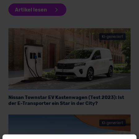
Artikel lesen
KI-generiert
Nissan Townstar EV Kastenwagen (Test 2023): Ist
der E-Transporter ein Star in der City?
KI-generiert