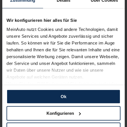
Zustimmung
Details
Über Cookies
Kundenzufriedenheit!
MeinAuto.de hat langjährige Erfahrungen auf dem
Wir konfigurieren hier alles für Sie
Neuwagenmarkt in Deutschland. Unsere Kunden haben
dadurch ihr Wunschauto zum Top-Rabatt erhalten und
MeinAuto nutzt Cookies und andere Technologien, damit
bewerten unsere Arbeit positiv.
unsere Services und Angebote zuverlässig und sicher
laufen. So können wir für Sie die Performance im Auge
behalten und Ihnen die für Sie relevanten Inhalte und eine
Sehen Sie sich unsere Bewertungen an:
personalisierte Werbung zeigen. Damit unsere Webseite,
der Service und unser Angebot funktionieren, sammeln
wir Daten über unsere Nutzer und wie sie unsere
Angebote auf welchen Geräten nutzen.
Wenn Sie das „OK“ finden, sind Sie damit einverstanden
und erlauben uns Cookies für unseren Service zu
Ok
verwenden und diese Daten an Dritte weiterzugeben,
etwa an unsere Marketingpartner. Falls Sie dem nicht
Erfahren Sie mehr über das Urteil unserer Kunden
zustimmen möchten, beschränken wir uns auf die
Konfigurieren
wesentlichen Cookies. Leider können wir unsere Inhalte
dann nicht auf Sie zuschneiden und Sie somit nicht