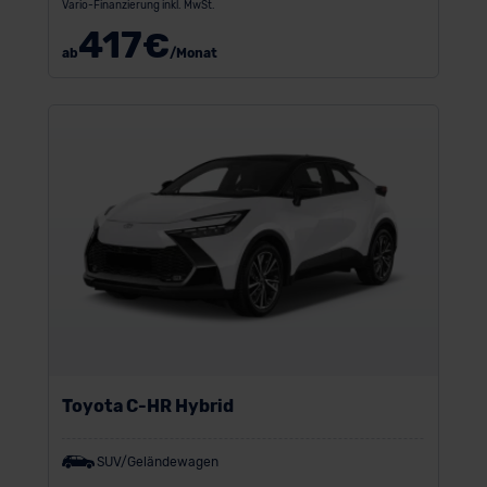
Vario-Finanzierung inkl. MwSt.
417
€
ab
/Monat
Toyota C-HR Hybrid
SUV/Geländewagen