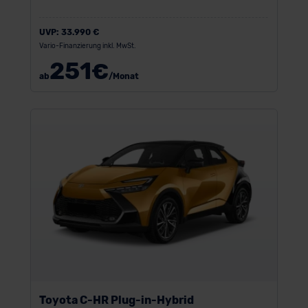
UVP:
33.990 €
Vario-Finanzierung inkl. MwSt.
251
€
ab
/Monat
Toyota C-HR Plug-in-Hybrid