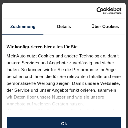
Zustimmung
Details
Über Cookies
Wir sind stolz auf eine hohe
Kundenzufriedenheit!
Wir konfigurieren hier alles für Sie
MeinAuto.de hat langjährige Erfahrungen auf dem
Neuwagenmarkt in Deutschland. Unsere Kunden haben
MeinAuto nutzt Cookies und andere Technologien, damit
dadurch ihr Wunschauto zum Top-Rabatt erhalten und
unsere Services und Angebote zuverlässig und sicher
bewerten unsere Arbeit positiv.
laufen. So können wir für Sie die Performance im Auge
behalten und Ihnen die für Sie relevanten Inhalte und eine
personalisierte Werbung zeigen. Damit unsere Webseite,
Sehen Sie sich unsere Bewertungen an:
der Service und unser Angebot funktionieren, sammeln
wir Daten über unsere Nutzer und wie sie unsere
Angebote auf welchen Geräten nutzen.
Wenn Sie das „OK“ finden, sind Sie damit einverstanden
und erlauben uns Cookies für unseren Service zu
Ok
verwenden und diese Daten an Dritte weiterzugeben,