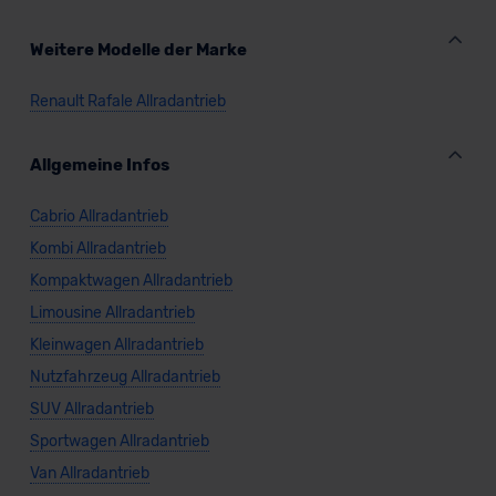
Datenschutzklauseln können Sie über den Kontakt zu
unserem Datenschutzbeauftragten unter
Weitere Modelle der Marke
datenschutz@meinauto.de anfordern.
Renault Rafale Allradantrieb
Datenschutzerklärung
|
Impressum
Allgemeine Infos
Cabrio Allradantrieb
Kombi Allradantrieb
Kompaktwagen Allradantrieb
Limousine Allradantrieb
Kleinwagen Allradantrieb
Nutzfahrzeug Allradantrieb
SUV Allradantrieb
Sportwagen Allradantrieb
Van Allradantrieb