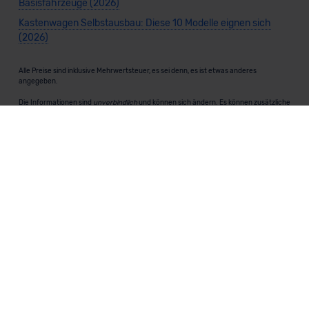
Basisfahrzeuge (2026)
Kastenwagen Selbstausbau: Diese 10 Modelle eignen sich
(2026)
Alle Preise sind inklusive Mehrwertsteuer, es sei denn, es ist etwas anderes
angegeben.
Die Informationen sind
unverbindlich
und können sich ändern. Es können zusätzliche
Einmalkosten anfallen. Die Rabatte beziehen sich auf den Listenpreis (UVP) des
Herstellers. Änderungen seitens des Herstellers sind kurzfristig möglich.
Dein Partner für Leasing, Finanzierung und Vario-Finanzierung ist Mobility Concept
GmbH (Grünwalder Weg 34, 82041 Oberhaching). Für die Annahme eines Antrags ist
eine gute Bonität erforderlich. Alle Angaben sind unverbindlich und entsprechen
dem 2/3-Beispiel gemäß § 6a der Preisangabenverordnung (PAngV) Abs. 4 und sind
ohne Gewähr.
Für Informationen zum offiziellen Kraftstoffverbrauch und den CO₂-Emissionen
neuer Fahrzeuge kannst du den
"Leitfaden über den Kraftstoffverbrauch und die
CO₂-Emissionen neuer Personenkraftwagen"
einsehen. Dieser Leitfaden ist in
allen Verkaufsstellen erhältlich und kann kostenlos als
PDF-Download
bei der
Deutschen Automobil Treuhand GmbH (DAT) heruntergeladen werden.