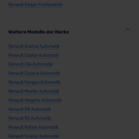
Renault Kadjar Frontantrieb
Datenschutzklauseln können Sie über den Kontakt zu
unserem Datenschutzbeauftragten unter
datenschutz@meinauto.de anfordern.
Weitere Modelle der Marke
Datenschutzerklärung
|
Impressum
Renault Austral Automatik
Renault Captur Automatik
Renault Clio Automatik
Renault Espace Automatik
Renault Kangoo Automatik
Renault Master Automatik
Renault Megane Automatik
Renault R4 Automatik
Renault R5 Automatik
Renault Rafale Automatik
Renault Scenic Automatik