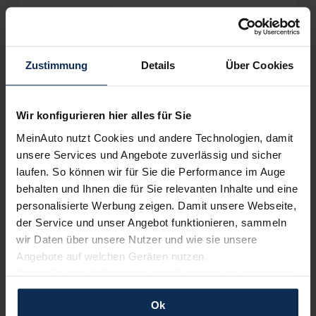
Zustimmung
Details
Über Cookies
Wir sind stolz auf eine hohe
Kundenzufriedenheit!
Wir konfigurieren hier alles für Sie
MeinAuto.de hat langjährige Erfahrungen auf dem
Neuwagenmarkt in Deutschland. Unsere Kunden haben
MeinAuto nutzt Cookies und andere Technologien, damit
dadurch ihr Wunschauto zum Top-Rabatt erhalten und
unsere Services und Angebote zuverlässig und sicher
bewerten unsere Arbeit positiv.
laufen. So können wir für Sie die Performance im Auge
behalten und Ihnen die für Sie relevanten Inhalte und eine
personalisierte Werbung zeigen. Damit unsere Webseite,
Sehen Sie sich unsere Bewertungen an:
der Service und unser Angebot funktionieren, sammeln
wir Daten über unsere Nutzer und wie sie unsere
Angebote auf welchen Geräten nutzen.
Wenn Sie das „OK“ finden, sind Sie damit einverstanden
und erlauben uns Cookies für unseren Service zu
Ok
verwenden und diese Daten an Dritte weiterzugeben,