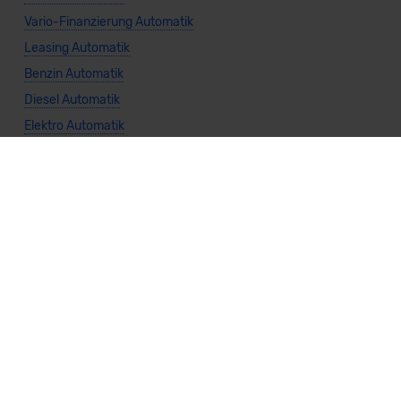
Vario-Finanzierung Automatik
Leasing Automatik
Benzin Automatik
Diesel Automatik
Elektro Automatik
Gas Automatik
Hybrid Automatik
Automatik Frontantrieb
Automatik Heckantrieb
Automatik Allradantrieb
Weitere Themen
Sparsamste Diesel: Spritsparende Neuwagen mit Dieselmotor
Mild-Hybrid Modelle: Diese Modelle sind die besten
Campingautos: Diese Autos eignen sich zum Campen (2026)