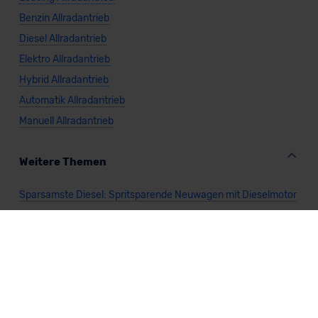
Benzin Allradantrieb
Diesel Allradantrieb
Elektro Allradantrieb
Hybrid Allradantrieb
Automatik Allradantrieb
Manuell Allradantrieb
Weitere Themen
Sparsamste Diesel: Spritsparende Neuwagen mit Dieselmotor
Mild-Hybrid Modelle: Diese Modelle sind die besten
Campingautos: Diese Autos eignen sich zum Campen (2026)
Autos für Camper Ausbau: Das sind die perfekten
Basisfahrzeuge (2026)
Kastenwagen Selbstausbau: Diese 10 Modelle eignen sich
(2026)