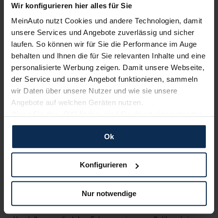
Wir konfigurieren hier alles für Sie
Erfahren Sie mehr über das Urteil unserer Kunden
MeinAuto nutzt Cookies und andere Technologien, damit
unsere Services und Angebote zuverlässig und sicher
laufen. So können wir für Sie die Performance im Auge
Nachrichten
behalten und Ihnen die für Sie relevanten Inhalte und eine
personalisierte Werbung zeigen. Damit unsere Webseite,
der Service und unser Angebot funktionieren, sammeln
KI-generiert
wir Daten über unsere Nutzer und wie sie unsere
Angebote auf welchen Geräten nutzen.
Wenn Sie das „OK“ finden, sind Sie damit einverstanden
und erlauben uns Cookies für unseren Service zu
Ok
verwenden und diese Daten an Dritte weiterzugeben,
etwa an unsere Marketingpartner. Falls Sie dem nicht
zustimmen möchten, beschränken wir uns auf die
Konfigurieren
wesentlichen Cookies. Leider können wir unsere Inhalte
Mercedes-Benz GLS: Neue Optik, neue
dann nicht auf Sie zuschneiden und Sie somit nicht
Software
Nur notwendige
perfekt auf dem Weg zu Ihrem Neuwagen unterstützen.
Sie können die Einstellungen jederzeit anpassen oder
Mercedes-Benz hat den GLS überarbeitet. Der schwäbische