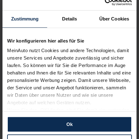
Wir sind stolz auf eine hohe
Kundenzufriedenheit!
Zustimmung
Details
Über Cookies
MeinAuto.de hat langjährige Erfahrungen auf dem
Neuwagenmarkt in Deutschland. Unsere Kunden haben
Wir konfigurieren hier alles für Sie
dadurch ihr Wunschauto zum Top-Rabatt erhalten und
bewerten unsere Arbeit positiv.
MeinAuto nutzt Cookies und andere Technologien, damit
unsere Services und Angebote zuverlässig und sicher
laufen. So können wir für Sie die Performance im Auge
behalten und Ihnen die für Sie relevanten Inhalte und eine
Sehen Sie sich unsere Bewertungen an:
personalisierte Werbung zeigen. Damit unsere Webseite,
der Service und unser Angebot funktionieren, sammeln
wir Daten über unsere Nutzer und wie sie unsere
Angebote auf welchen Geräten nutzen.
Wenn Sie das „OK“ finden, sind Sie damit einverstanden
und erlauben uns Cookies für unseren Service zu
Ok
verwenden und diese Daten an Dritte weiterzugeben,
Erfahren Sie mehr über das Urteil unserer Kunden
etwa an unsere Marketingpartner. Falls Sie dem nicht