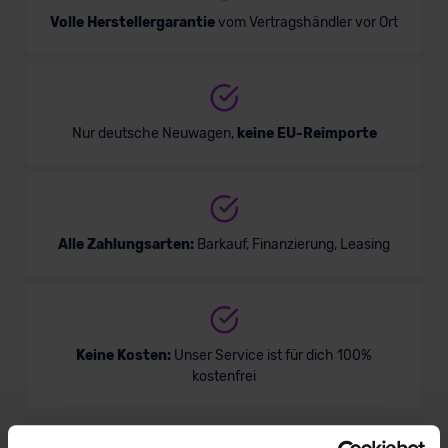
Volle Herstellergarantie
vom Vertragshändler vor Ort
Nur deutsche Neuwagen,
keine EU-Reimporte
Alle Zahlungsarten:
Barkauf, Finanzierung, Leasing
Keine Kosten:
Unser Service ist für dich 100%
kostenfrei