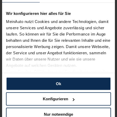
Wir konfigurieren hier alles für Sie
Erfahren Sie mehr über das Urteil unserer Kunden
MeinAuto nutzt Cookies und andere Technologien, damit
unsere Services und Angebote zuverlässig und sicher
laufen. So können wir für Sie die Performance im Auge
Testberichte
behalten und Ihnen die für Sie relevanten Inhalte und eine
personalisierte Werbung zeigen. Damit unsere Webseite,
KI-generiert
der Service und unser Angebot funktionieren, sammeln
wir Daten über unsere Nutzer und wie sie unsere
Angebote auf welchen Geräten nutzen.
Wenn Sie das „OK“ finden, sind Sie damit einverstanden
und erlauben uns Cookies für unseren Service zu
Ok
verwenden und diese Daten an Dritte weiterzugeben,
etwa an unsere Marketingpartner. Falls Sie dem nicht
zustimmen möchten, beschränken wir uns auf die
Konfigurieren
Mercedes B-Klasse Sports Tourer (Test 2023):
wesentlichen Cookies. Leider können wir unsere Inhalte
Auf neuer Höhe dank Facelift?
dann nicht auf Sie zuschneiden und Sie somit nicht
Nur notwendige
perfekt auf dem Weg zu Ihrem Neuwagen unterstützen.