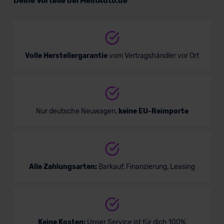
Deine Vorteile bei MeinAuto.de
Van/Minivan
Verkauf startet in Kürze
Volle Herstellergarantie
vom Vertragshändler vor Ort
Nur deutsche Neuwagen,
keine EU-Reimporte
Alle Zahlungsarten:
Barkauf, Finanzierung, Leasing
Keine Kosten:
Unser Service ist für dich 100%