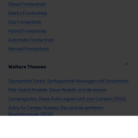
Diesel Frontantrieb
Elektro Frontantrieb
Gas Frontantrieb
Hybrid Frontantrieb
Automatik Frontantrieb
Manuell Frontantrieb
Weitere Themen
Sparsamste Diesel: Spritsparende Neuwagen mit Dieselmotor
Mild-Hybrid Modelle: Diese Modelle sind die besten
Campingautos: Diese Autos eignen sich zum Campen (2026)
Autos für Camper Ausbau: Das sind die perfekten
Basisfahrzeuge (2026)
Kastenwagen Selbstausbau: Diese 10 Modelle eignen sich
(2026)