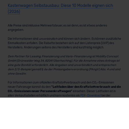
Kastenwagen Selbstausbau: Diese 10 Modelle eignen sich
(2026)
Alle Preise sind inklusive Mehrwertsteuer, es sei denn, es ist etwas anderes
angegeben.
Die Informationen sind
unverbindlich
und können sich ändern. Es können zusätzliche
Einmalkosten anfallen. Die Rabatte beziehen sich auf den Listenpreis (UVP) des
Herstellers. Änderungen seitens des Herstellers sind kurzfristig möglich.
Dein Partner für Leasing, Finanzierung und Vario-Finanzierung ist Mobility Concept
GmbH (Grünwalder Weg 34, 82041 Oberhaching). Für die Annahme eines Antrags ist
eine gute Bonität erforderlich. Alle Angaben sind unverbindlich und entsprechen
dem 2/3-Beispiel gemäß § 6a der Preisangabenverordnung (PAngV) Abs. 4 und sind
ohne Gewähr.
Für Informationen zum offiziellen Kraftstoffverbrauch und den CO₂-Emissionen
neuer Fahrzeuge kannst du den
"Leitfaden über den Kraftstoffverbrauch und die
CO₂-Emissionen neuer Personenkraftwagen"
einsehen. Dieser Leitfaden ist in
allen Verkaufsstellen erhältlich und kann kostenlos als
PDF-Download
bei der
Deutschen Automobil Treuhand GmbH (DAT) heruntergeladen werden.