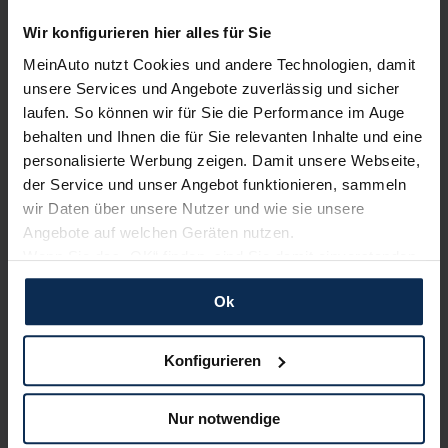
Wir konfigurieren hier alles für Sie
Erfahren Sie mehr über das Urteil unserer Kunden
MeinAuto nutzt Cookies und andere Technologien, damit
unsere Services und Angebote zuverlässig und sicher
laufen. So können wir für Sie die Performance im Auge
Testberichte
behalten und Ihnen die für Sie relevanten Inhalte und eine
personalisierte Werbung zeigen. Damit unsere Webseite,
der Service und unser Angebot funktionieren, sammeln
KI-generiert
wir Daten über unsere Nutzer und wie sie unsere
Angebote auf welchen Geräten nutzen.
Wenn Sie das „OK“ finden, sind Sie damit einverstanden
und erlauben uns Cookies für unseren Service zu
Ok
verwenden und diese Daten an Dritte weiterzugeben,
etwa an unsere Marketingpartner. Falls Sie dem nicht
zustimmen möchten, beschränken wir uns auf die
Konfigurieren
wesentlichen Cookies. Leider können wir unsere Inhalte
Mercedes B-Klasse Sports Tourer (Test 2023):
dann nicht auf Sie zuschneiden und Sie somit nicht
Auf neuer Höhe dank Facelift?
Nur notwendige
perfekt auf dem Weg zu Ihrem Neuwagen unterstützen.