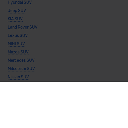
Hyundai SUV
Jeep SUV
KIA SUV
Land Rover SUV
Lexus SUV
MINI SUV
Mazda SUV
Mercedes SUV
Mitsubishi SUV
Nissan SUV
Porsche SUV
Seat SUV
Subaru SUV
Suzuki SUV
Toyota SUV
Volkswagen SUV