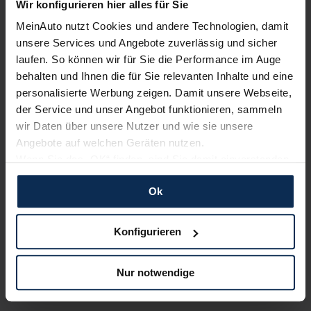
Wir konfigurieren hier alles für Sie
MeinAuto nutzt Cookies und andere Technologien, damit
Nachrichten
unsere Services und Angebote zuverlässig und sicher
laufen. So können wir für Sie die Performance im Auge
KI-generiert
behalten und Ihnen die für Sie relevanten Inhalte und eine
personalisierte Werbung zeigen. Damit unsere Webseite,
der Service und unser Angebot funktionieren, sammeln
wir Daten über unsere Nutzer und wie sie unsere
Angebote auf welchen Geräten nutzen.
Wenn Sie das „OK“ finden, sind Sie damit einverstanden
und erlauben uns Cookies für unseren Service zu
Ok
verwenden und diese Daten an Dritte weiterzugeben,
etwa an unsere Marketingpartner. Falls Sie dem nicht
Maserati Grecale: I am a Barbie Car
zustimmen möchten, beschränken wir uns auf die
Konfigurieren
Maserati trifft auf Mattel: Der italienische
wesentlichen Cookies. Leider können wir unsere Inhalte
Sportwagenhersteller und der US-amerikanische
dann nicht auf Sie zuschneiden und Sie somit nicht
Spielzeughersteller haben für den Maserati Grecale eine
Nur notwendige
perfekt auf dem Weg zu Ihrem Neuwagen unterstützen.
außergewöhnlich Sonderedition entworfen: ein pinkes Barbie-
Sie können die Einstellungen jederzeit anpassen oder
Auto.
widerrufen.