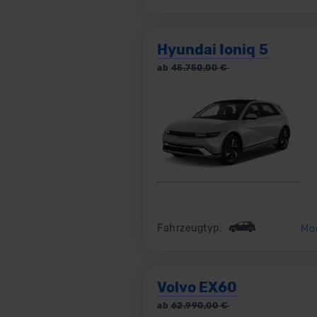
Hyundai Ioniq 5
ab
45.750,00
€
Fahrzeugtyp:
Mo
Volvo EX60
ab
62.990,00
€