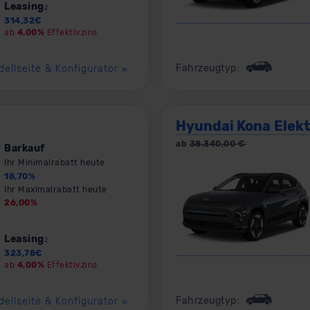
Leasing
2
314,32
€
ab
4,00%
Effektivzins
Fahrzeugtyp:
dellseite & Konfigurator
»
Hyundai Kona Elekt
ab
38.340,00
€
Barkauf
Ihr Minimalrabatt heute
18,70
%
Ihr Maximalrabatt heute
26,00
%
Leasing
2
323,78
€
ab
4,00%
Effektivzins
Fahrzeugtyp:
dellseite & Konfigurator
»