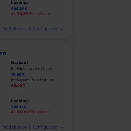
Leasing
2
468,89
€
ab
4,00%
Effektivzins
Modellseite & Konfigurator
»
ro
Barkauf
Ihr Minimalrabatt heute
10,50
%
Ihr Maximalrabatt heute
23,00
%
Leasing
2
306,12
€
ab
4,00%
Effektivzins
Modellseite & Konfigurator
»