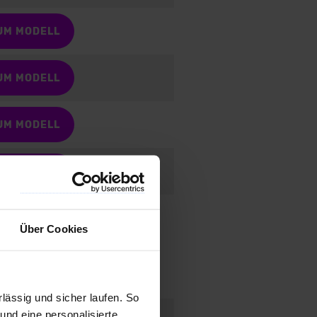
UM MODELL
UM MODELL
UM MODELL
UM MODELL
UM MODELL
Über Cookies
ässig und sicher laufen. So
llseite
und eine personalisierte