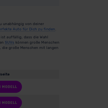
Du unabhängig von deiner
erfekte Auto für Dich zu finden
.
st auffällig, dass die Wahl
ßen
SUVs
können große Menschen
n, die große Menschen mit langen
seite
M MODELL
M MODELL