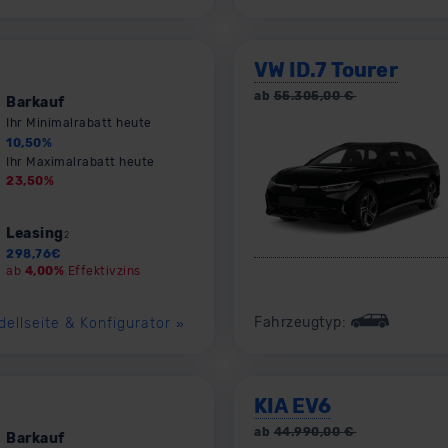
VW ID.7 Tourer
ab
55.305,00
€
Barkauf
Ihr Minimalrabatt heute
10,50
%
Ihr Maximalrabatt heute
23,50
%
Leasing
2
298,76
€
ab
4,00%
Effektivzins
Fahrzeugtyp:
dellseite & Konfigurator
»
KIA EV6
ab
44.990,00
€
Barkauf