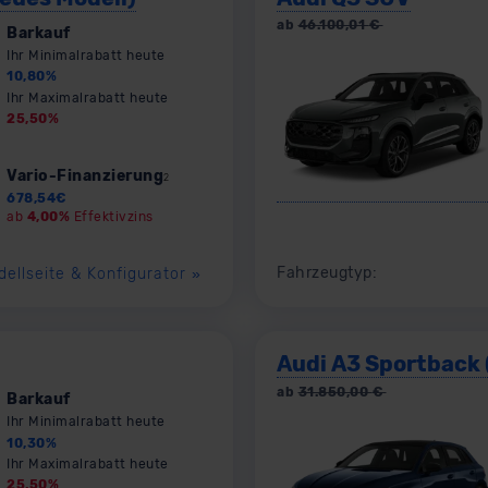
ab
46.100,01
€
Barkauf
Ihr Minimalrabatt heute
10,80
%
Ihr Maximalrabatt heute
25,50
%
Vario-Finanzierung
2
678,54
€
ab
4,00%
Effektivzins
Fahrzeugtyp:
dellseite & Konfigurator
»
Audi A3 Sportback 
ab
31.850,00
€
Barkauf
Ihr Minimalrabatt heute
10,30
%
Ihr Maximalrabatt heute
25,50
%