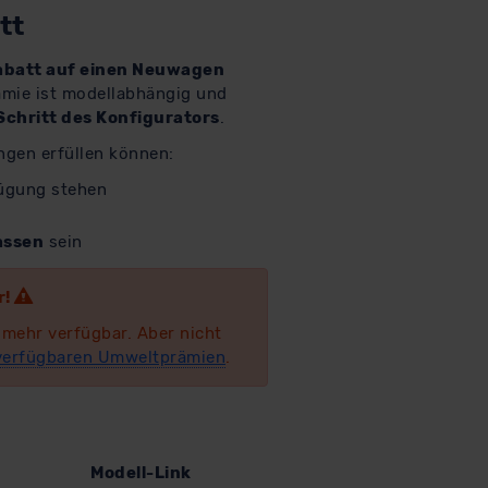
tt
abatt auf einen Neuwagen
rämie ist modellabhängig und
Schritt des Konfigurators
.
ngen erfüllen können:
ügung stehen
assen
sein
r!
 mehr verfügbar. Aber nicht
 verfügbaren Umweltprämien
.
Modell-Link