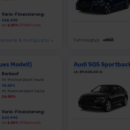
Vario-Finanzierung
2
428,40
€
ab
4,00%
Effektivzins
Fahrzeugtyp:
dellseite & Konfigurator
»
ues Modell)
Audi SQ5 Sportbac
ab
89.000,00
€
Barkauf
Ihr Minimalrabatt heute
10,30
%
Ihr Maximalrabatt heute
24,00
%
Vario-Finanzierung
2
263,99
€
ab
4,00%
Effektivzins