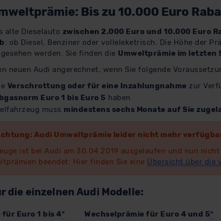
mweltprämie: Bis zu 10.000 Euro Raba
s alte Dieselauto
zwischen 2.000 Euro und 10.000 Euro R
eb
: ob Diesel, Benziner oder volleleketrisch. Die Höhe der P
ingesehen werden. Sie finden die
Umweltprämie im letzten 
nen neuen Audi angerechnet, wenn Sie folgende Voraussetzu
ne
Verschrottung oder für eine Inzahlungnahme
zur Verf
bgasnorm Euro 1 bis Euro 5
haben
selfahrzeug muss
mindestens sechs Monate auf Sie zugel
chtung: Audi Umweltprämie leider nicht mehr verfügba
zeuge ist bei Audi am 30.04.2019 ausgelaufen und nun nicht
ltprämien beendet: Hier finden Sie eine
Übersicht über die
ür die einzelnen Audi Modelle:
für Euro 1 bis 4
*
Wechselprämie für Euro 4 und 5
*