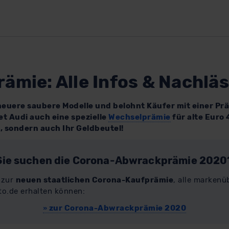
ämie: Alle Infos & Nachlä
euere saubere Modelle und belohnt Käufer mit einer Prä
t Audi auch eine spezielle
Wechselprämie
für alte Euro 
t, sondern auch Ihr Geldbeutel!
Sie suchen die Corona-Abwrackprämie 2020
n zur
neuen staatlichen Corona-Kaufprämie
, alle marken
to.de erhalten können:
»
zur Corona-Abwrackprämie 2020