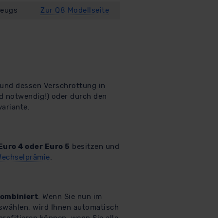
zeugs
Zur Q8 Modellseite
und dessen Verschrottung in
d notwendig!) oder durch den
ariante.
Euro 4 oder Euro 5
besitzen und
Wechselprämie
.
kombiniert
. Wenn Sie nun im
swählen, wird Ihnen automatisch