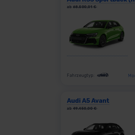
ab
68.500,01
€
Fahrzeugtyp:
Mo
Audi A5 Avant
ab
49.450,00
€