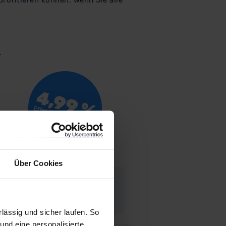
rofitieren können, wenn Sie alle
-
Über Cookies
hr Informationen zur
Vario-
Auto.de
.
ässig und sicher laufen. So
und eine personalisierte