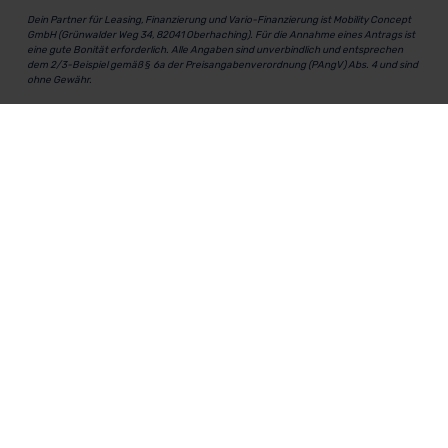
Dein Partner für Leasing, Finanzierung und Vario-Finanzierung ist Mobility Concept
GmbH (Grünwalder Weg 34, 82041 Oberhaching). Für die Annahme eines Antrags ist
eine gute Bonität erforderlich. Alle Angaben sind unverbindlich und entsprechen
dem 2/3-Beispiel gemäß § 6a der Preisangabenverordnung (PAngV) Abs. 4 und sind
ohne Gewähr.
Für Informationen zum offiziellen Kraftstoffverbrauch und den CO₂-Emissionen
neuer Fahrzeuge kannst du den
"Leitfaden über den Kraftstoffverbrauch und die
CO₂-Emissionen neuer Personenkraftwagen"
einsehen. Dieser Leitfaden ist in
allen Verkaufsstellen erhältlich und kann kostenlos als
PDF-Download
bei der
Deutschen Automobil Treuhand GmbH (DAT) heruntergeladen werden.
MeinAuto.de
ist eine 2007 gegründete, digitale Plattform, die
Neu- und Gebrauchtwagen als Leasing, Finanzierung oder
zum Kauf anbietet, transparent vergleichbar macht und
markenunabhängig berät.
Unternehmen