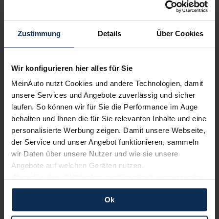
bewerten unsere Arbeit positiv.
Zustimmung
Details
Über Cookies
Sehen Sie sich unsere Bewertungen an:
Wir konfigurieren hier alles für Sie
MeinAuto nutzt Cookies und andere Technologien, damit
unsere Services und Angebote zuverlässig und sicher
laufen. So können wir für Sie die Performance im Auge
behalten und Ihnen die für Sie relevanten Inhalte und eine
personalisierte Werbung zeigen. Damit unsere Webseite,
Erfahren Sie mehr über das Urteil unserer Kunden
der Service und unser Angebot funktionieren, sammeln
wir Daten über unsere Nutzer und wie sie unsere
Angebote auf welchen Geräten nutzen.
Nachrichten
Wenn Sie das „OK“ finden, sind Sie damit einverstanden
und erlauben uns Cookies für unseren Service zu
Ok
KI-generiert
verwenden und diese Daten an Dritte weiterzugeben,
etwa an unsere Marketingpartner. Falls Sie dem nicht