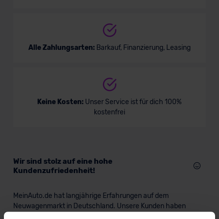
Alle Zahlungsarten:
Barkauf, Finanzierung, Leasing
Keine Kosten:
Unser Service ist für dich 100%
kostenfrei
Wir sind stolz auf eine hohe
Kundenzufriedenheit!
MeinAuto.de hat langjährige Erfahrungen auf dem
Neuwagenmarkt in Deutschland. Unsere Kunden haben
dadurch ihr Wunschauto zum Top-Rabatt erhalten und