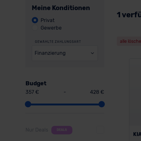
Meine Konditionen
1 verf
Privat
Gewerbe
alle lösch
GEWÄHLTE ZAHLUNGSART
Finanzierung
Budget
357 €
-
428 €
Nur Deals
DEALS
KI