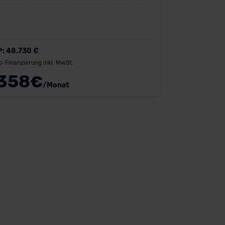
P:
48.730 €
o-Finanzierung inkl. MwSt.
358
€
/Monat