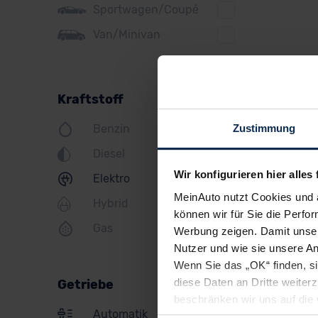
Sportwagen/Coupé
Jeep
Van/Minivan
KIA
Land Rover
Kraftstoff
Lexus
Zustimmung
Benzin
MINI
Diesel
Mazda
Wir konfigurieren hier alles 
Elektro
Mercedes
MeinAuto nutzt Cookies und 
Hybrid
Mitsubishi
können wir für Sie die Perfor
Gas
Werbung zeigen. Damit unser
Nissan
Nutzer und wie sie unsere A
Opel
Wenn Sie das „OK“ finden, s
diese Daten an Dritte weite
Getriebe
Peugeot
beschränken wir uns auf die 
Automatik
Sie somit nicht perfekt auf