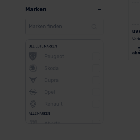
Marken
UV
Vari
BELIEBTE MARKEN
ab
Peugeot
Skoda
Cupra
Opel
Renault
ALLE MARKEN
Abarth
Alfa Romeo