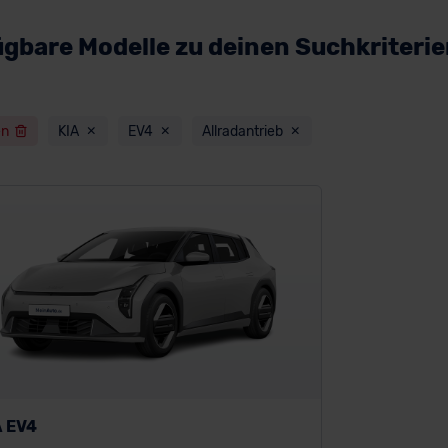
ügbare Modelle zu deinen Suchkriteri
en
KIA
EV4
Allradantrieb
A EV4