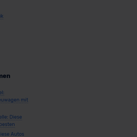
ik
men
l:
euwagen mit
lle: Diese
 besten
iese Autos