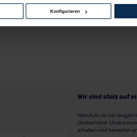
Konfigurieren
logien und Cookies gilt – soweit keine detaillierteren Angaben e
ger außerhalb der EU zu übermitteln oder dort verarbeiten zu la
rhalb der EU erfolgt, erfolgt dies ausschließlich auf der Grundl
 der EU-Kommission (Art. 45 Abs. 1 DSGVO), von Standarddate
n Sie hierzu Ihre Einwilligung freiwillig erteilen. Nähere Infor
 Sie über den Kontakt zu unserem Datenschutzbeauftragten un
pressum
Wir sind stolz auf 
MeinAuto.de hat langjäh
Deutschland. Unsere Kun
erhalten und bewerten uns