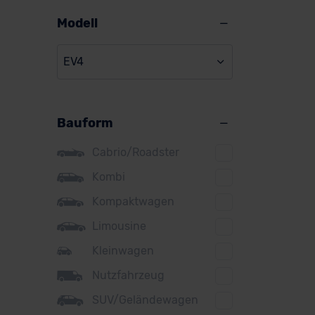
Alpine
Modell
Audi
EV4
BMW
BYD
Bauform
Citroen
Cupra
Cabrio/Roadster
DS
Kombi
Kompaktwagen
Dacia
Limousine
Fiat
Kleinwagen
Ford
Nutzfahrzeug
Honda
SUV/Geländewagen
Hyundai