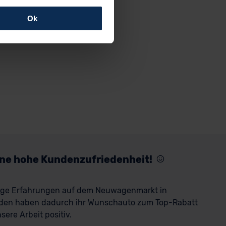
Ok
rfolgen: Wir beabsichtigen
ssen. Soweit eine
age eines
nschutzklauseln (Art. 46
mationen zu den bestehenden
ter datenschutz@meinauto.de
eine hohe Kundenzufriedenheit!
rige Erfahrungen auf dem Neuwagenmarkt in
den haben dadurch ihr Wunschauto zum Top-Rabatt
ere Arbeit positiv.