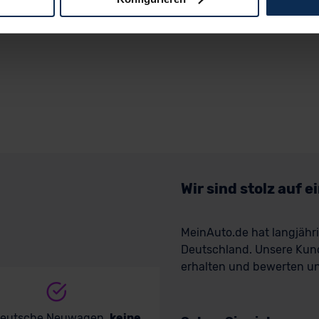
logien und Cookies gilt – soweit keine detaillierteren Angaben e
ger außerhalb der EU zu übermitteln oder dort verarbeiten zu la
rhalb der EU erfolgt, erfolgt dies ausschließlich auf der Grundl
 der EU-Kommission (Art. 45 Abs. 1 DSGVO), von Standarddate
n Sie hierzu Ihre Einwilligung freiwillig erteilen. Nähere Infor
 Sie über den Kontakt zu unserem Datenschutzbeauftragten un
pressum
Wir sind stolz auf 
MeinAuto.de hat langjäh
Deutschland. Unsere Kun
erhalten und bewerten uns
deutsche Neuwagen,
keine