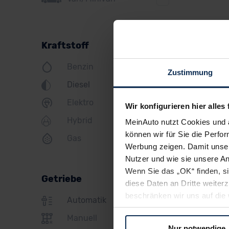
Ford
Honda
Hyundai
Kraftstoff
Infiniti
Benzin
Zustimmung
Jeep
Diesel
KIA
Elektro
Wir konfigurieren hier alles 
Hybrid
Land Rover
MeinAuto nutzt Cookies und 
können wir für Sie die Perfor
Gas
Lexus
Werbung zeigen. Damit unser
Nutzer und wie sie unsere A
MINI
Wenn Sie das „OK“ finden, s
Getriebe
Mazda
diese Daten an Dritte weite
beschränken wir uns auf die 
Mercedes
Automatik
Sie somit nicht perfekt auf
Mitsubishi
Manuell
oder widerrufen.
Nur notwendige