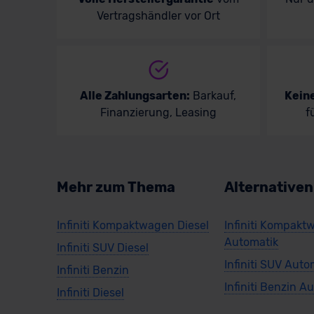
Vertragshändler vor Ort
Volvo
Alle Zahlungsarten:
Barkauf,
Kein
Finanzierung, Leasing
f
Mehr zum Thema
Alternative
Infiniti Kompaktwagen Diesel
Infiniti Kompak
Automatik
Infiniti SUV Diesel
Infiniti SUV Auto
Infiniti Benzin
Infiniti Benzin A
Infiniti Diesel