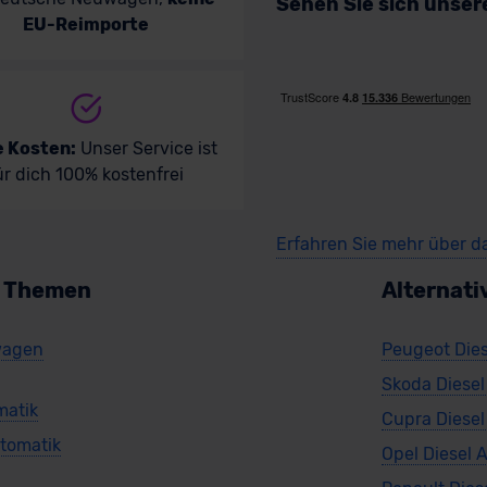
Sehen Sie sich unse
EU-Reimporte
e Kosten:
Unser Service ist
ür dich 100% kostenfrei
Erfahren Sie mehr über d
n Themen
Alternati
twagen
Peugeot Dies
Skoda Diesel
matik
Cupra Diesel
utomatik
Opel Diesel 