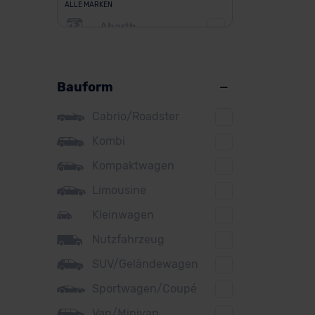
ALLE MARKEN
Abarth
Alfa Romeo
Alpine
Bauform
Audi
Cabrio/Roadster
BMW
Kombi
BYD
Kompaktwagen
Citroen
Limousine
Cupra
Kleinwagen
Nutzfahrzeug
DS
SUV/Geländewagen
Dacia
Sportwagen/Coupé
Fiat
Van/Minivan