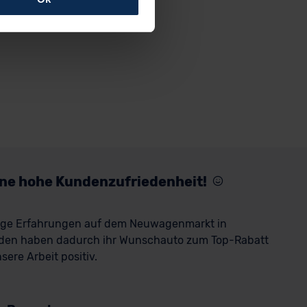
rfolgen: Wir beabsichtigen
ssen. Soweit eine
age eines
nschutzklauseln (Art. 46
mationen zu den bestehenden
ter datenschutz@meinauto.de
eine hohe Kundenzufriedenheit!
rige Erfahrungen auf dem Neuwagenmarkt in
den haben dadurch ihr Wunschauto zum Top-Rabatt
ere Arbeit positiv.