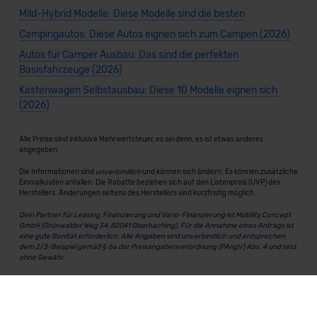
Mild-Hybrid Modelle: Diese Modelle sind die besten
Campingautos: Diese Autos eignen sich zum Campen (2026)
Autos für Camper Ausbau: Das sind die perfekten
Basisfahrzeuge (2026)
Kastenwagen Selbstausbau: Diese 10 Modelle eignen sich
(2026)
Alle Preise sind inklusive Mehrwertsteuer, es sei denn, es ist etwas anderes
angegeben.
Die Informationen sind
unverbindlich
und können sich ändern. Es können zusätzliche
Einmalkosten anfallen. Die Rabatte beziehen sich auf den Listenpreis (UVP) des
Herstellers. Änderungen seitens des Herstellers sind kurzfristig möglich.
Dein Partner für Leasing, Finanzierung und Vario-Finanzierung ist Mobility Concept
GmbH (Grünwalder Weg 34, 82041 Oberhaching). Für die Annahme eines Antrags ist
eine gute Bonität erforderlich. Alle Angaben sind unverbindlich und entsprechen
dem 2/3-Beispiel gemäß § 6a der Preisangabenverordnung (PAngV) Abs. 4 und sind
ohne Gewähr.
Für Informationen zum offiziellen Kraftstoffverbrauch und den CO₂-Emissionen
neuer Fahrzeuge kannst du den
"Leitfaden über den Kraftstoffverbrauch und die
CO₂-Emissionen neuer Personenkraftwagen"
einsehen. Dieser Leitfaden ist in
allen Verkaufsstellen erhältlich und kann kostenlos als
PDF-Download
bei der