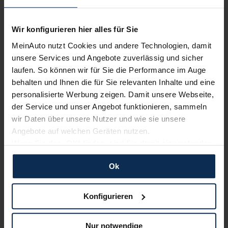
Mittlerweile hat die 4. Generation des Ford Focus vier Jahre
auf dem Buckel. Der VW Golf, der Opel Astra und die anderen
Wir konfigurieren hier alles für Sie
haben sich weiterentwickelt. Jetzt zieht auch Ford nach. Wir
MeinAuto nutzt Cookies und andere Technologien, damit
testen den modellgepflegten Ford Focus als Kombi Turnier.
unsere Services und Angebote zuverlässig und sicher
laufen. So können wir für Sie die Performance im Auge
Artikel lesen
behalten und Ihnen die für Sie relevanten Inhalte und eine
personalisierte Werbung zeigen. Damit unsere Webseite,
der Service und unser Angebot funktionieren, sammeln
wir Daten über unsere Nutzer und wie sie unsere
Weitere Artikel im Automagazin
Angebote auf welchen Geräten nutzen.
Wenn Sie das „OK“ finden, sind Sie damit einverstanden
zum Automagazin
und erlauben uns Cookies für unseren Service zu
Ok
verwenden und diese Daten an Dritte weiterzugeben,
etwa an unsere Marketingpartner. Falls Sie dem nicht
Nachrichten
zustimmen möchten, beschränken wir uns auf die
Konfigurieren
wesentlichen Cookies. Leider können wir unsere Inhalte
KI-generiert
dann nicht auf Sie zuschneiden und Sie somit nicht
Nur notwendige