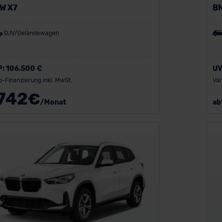
W X7
B
SUV/Geländewagen
P:
106.500 €
UV
o-Finanzierung inkl. MwSt.
Var
742
€
/Monat
ab