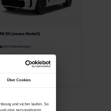
W X5 (neues Modell)
SUV/Geländewagen
P:
98.800 €
io-Finanzierung inkl. MwSt.
959
€
Über Cookies
/Monat
ässig und sicher laufen. So
und eine personalisierte