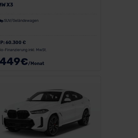
MW X3
SUV/Geländewagen
P:
60.300 €
io-Finanzierung inkl. MwSt.
449
€
/Monat