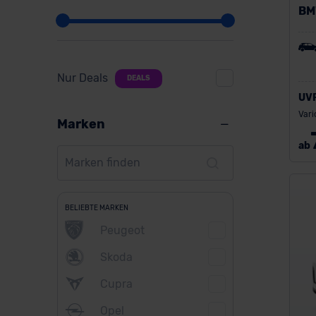
BM
Nur Deals
DEALS
UV
Vari
Marken
ab
BELIEBTE MARKEN
Peugeot
Skoda
Cupra
Opel