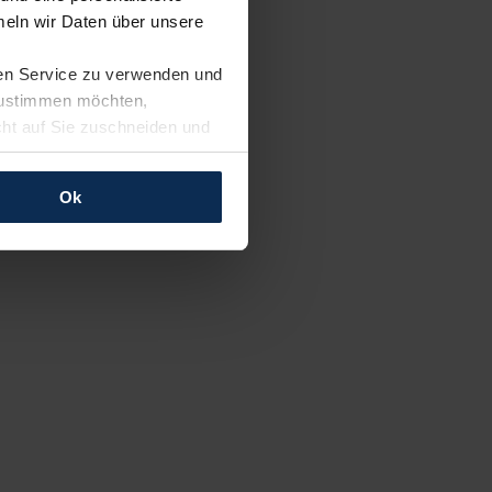
eln wir Daten über unsere
ren Service zu verwenden und
 zustimmen möchten,
cht auf Sie zuschneiden und
llungen jederzeit anpassen
Ok
rfolgen: Wir beabsichtigen
ssen. Soweit eine
age eines
nschutzklauseln (Art. 46
mationen zu den bestehenden
ter datenschutz@meinauto.de