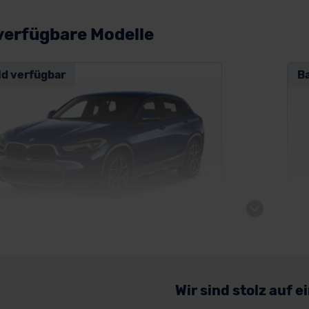
verfügbare Modelle
ld verfügbar
B
B
W X2 Plug-in-Hybrid
Wir sind stolz auf 
SUV/Geländewagen