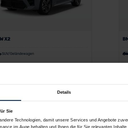
W X2
BM
SUV/Geländewagen
P:
48.600 €
UV
o-Finanzierung inkl. MwSt.
Var
404
€
Details
/Monat
ab
uwagen DEAL
für Sie
andere Technologien, damit unsere Services und Angebote zuverl
mance im Auge behalten und Ihnen die für Sie relevanten Inhalte 