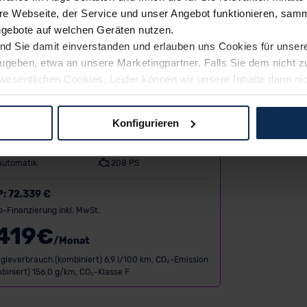
e Webseite, der Service und unser Angebot funktionieren, samm
ngebote auf welchen Geräten nutzen.
ind Sie damit einverstanden und erlauben uns Cookies für unse
rzugeben, etwa an unsere Marketingpartner. Falls Sie dem nicht
wesentlichen Cookies. Leider können wir unsere Inhalte dann ni
 dem Weg zu Ihrem Neuwagen unterstützen. Sie können die Einste
W X3 20 xDrive
Konfigurieren
logien und Cookies gilt – soweit keine detaillierteren Angaben e
SUV/Geländewagen
Benzin
ger außerhalb der EU zu übermitteln oder dort verarbeiten zu la
Automatik
208 PS
rhalb der EU erfolgt, erfolgt dies ausschließlich auf der Grundl
 der EU-Kommission (Art. 45 Abs. 1 DSGVO), von Standarddate
P:
72.339 €
n Sie hierzu Ihre Einwilligung freiwillig erteilen. Nähere Infor
o-Finanzierung inkl. MwSt.
 Sie über den Kontakt zu unserem Datenschutzbeauftragten un
419
€
/Monat
gieverbrauch (kombiniert) 6,9 l/100 km, CO₂-Emission
biniert) 156,0 g/km, CO₂-Klasse F
pressum