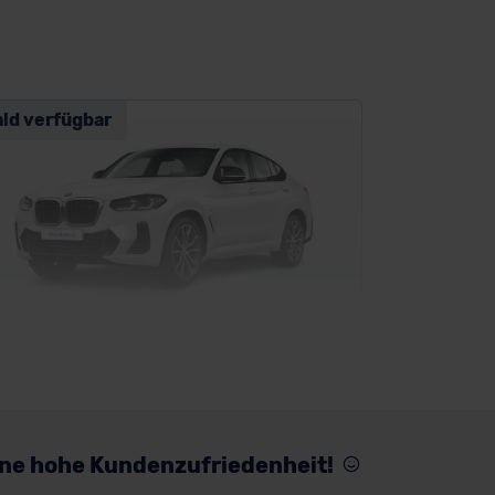
ald verfügbar
MW X4
SUV/Geländewagen
eine hohe Kundenzufriedenheit!