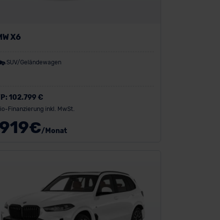
MW X6
SUV/Geländewagen
P:
102.799 €
io-Finanzierung inkl. MwSt.
919
€
/Monat