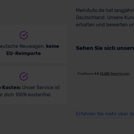
Ve
MeinAuto.de hat langjäh
kauf startet in Kürze
Deutschland. Unsere Kun
erhalten und bewerten uns
deutsche Neuwagen,
keine
Sehen Sie sich unse
EU-Reimporte
e Kosten:
Unser Service ist
ür dich 100% kostenfrei
Erfahren Sie mehr über d