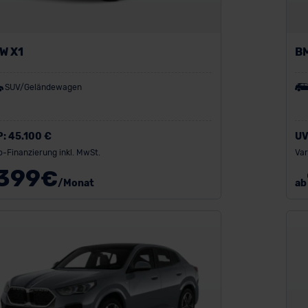
W X1
B
SUV/Geländewagen
P:
45.100 €
UV
o-Finanzierung inkl. MwSt.
Var
399
€
/Monat
ab