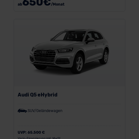
650
€
ab
/Monat
Audi Q5 eHybrid
SUV/Geländewagen
UVP:
65.500 €
Vario-Finanzierung inkl. MwSt.