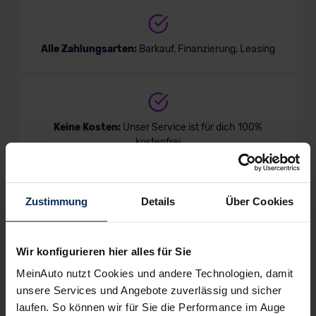
Alle Zahlungsarten:
Barkauf, Finanzierung, Leasing
Keine Kosten:
Unser Service ist für dich 100%
kostenfrei
Zustimmung
Details
Über Cookies
Wir sind stolz auf eine hohe
Kundenzufriedenheit!
Wir konfigurieren hier alles für Sie
MeinAuto.de hat langjährige Erfahrungen auf dem
MeinAuto nutzt Cookies und andere Technologien, damit
Neuwagenmarkt in Deutschland. Unsere Kunden haben
unsere Services und Angebote zuverlässig und sicher
dadurch ihr Wunschauto zum Top-Rabatt erhalten und
bewerten unsere Arbeit positiv.
laufen. So können wir für Sie die Performance im Auge