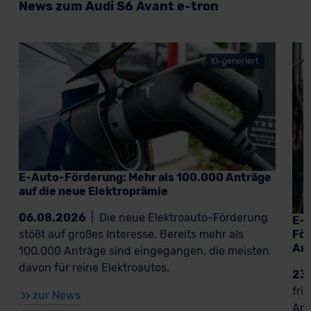
News zum Audi S6 Avant e-tron
KI-generiert
E-Auto-Förderung: Mehr als 100.000 Anträge
auf die neue Elektroprämie
06.08.2026
|
Die neue Elektroauto-Förderung
E-A
För
stößt auf großes Interesse. Bereits mehr als
An
100.000 Anträge sind eingegangen, die meisten
davon für reine Elektroautos.
23
fri
zur News
Ant