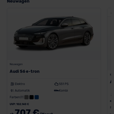
Neuwagen
Neuwagen
Audi S6 e-tron
Kon
A
Elektro
551 PS
Automatik
Kombi
Farben:
UVP: 102.140 €
Fa
707 €