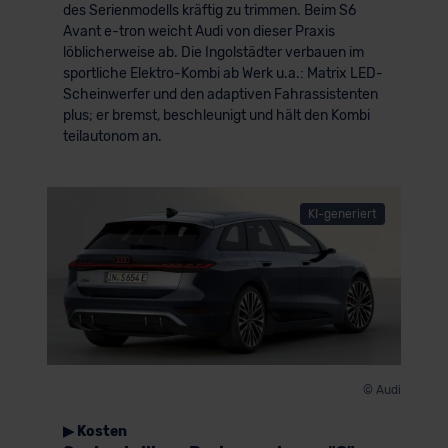
des Serienmodells kräftig zu trimmen. Beim S6
der EU erfolgt, erfolgt dies ausschließlich auf der
Avant e-tron weicht Audi von dieser Praxis
Grundlage eines Angemessenheitsbeschlusses der EU-
löblicherweise ab. Die Ingolstädter verbauen im
Kommission (Art. 45 Abs. 1 DSGVO), von
sportliche Elektro-Kombi ab Werk u.a.: Matrix LED-
Standarddatenschutzklauseln (Art. 46 Abs. 2 lit. c
Scheinwerfer und den adaptiven Fahrassistenten
plus; er bremst, beschleunigt und hält den Kombi
DSGVO) oder wenn Sie hierzu Ihre Einwilligung freiwillig
teilautonom an.
erteilen. Nähere Informationen zu den bestehenden
Datenschutzklauseln können Sie über den Kontakt zu
unserem Datenschutzbeauftragten unter
datenschutz@meinauto.de anfordern.
KI-generiert
Datenschutzerklärung
|
Impressum
© Audi
▶ Kosten