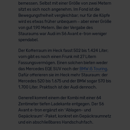
bemessen. Selbst mit einer Größe von zwei Metern
sitzt es sich noch angenehm. Im Fond ist die
Bewegungsfreiheit vergleichbar; nur für die Köpfe
wird es etwas früher unbequem – aber einer Größe
von gut 1,90 Metern. Bei der Vergabe des
Stauraums war Audi im S6 Avant e-tron weniger
spendabel.
Der Kofferraum im Heck fasst 502 bis 1.424 Liter;
vorn gibt es noch einen Frunk mit 27 Litern
Fassungsvermögen. Einen solchen bieten weder
das Mercedes EQE SUV noch der
BMW i5 Touring
.
Dafür offerieren sie im Heck mehr Stauraum: der
Mercedes 520 bis 1.675 und der BMW sogar 570 bis
1.700 Liter. Praktisch ist der Audi dennoch.
Generell kommt einem der Kombi mit einer 64
Zentimeter tiefen Ladekante entgegen. Der S6
Avant e-tron ergänzt ein “Ablagen- und
Gepäckraum”-Paket, konkret ein Gepäckraumnetz
und ein abschließbares Handschuhfach.