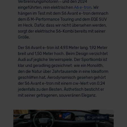
Verbrennungsmotoren – und den 2024
eingeführten, rein elektrischen
A6 e-tron
. Wir
hängen im Test mit dem S6 Avant e-tron demnach
dem i5 M-Performance Touring und dem EQE SUV
im Heck. Dafür, dass wir nicht übersehen werden,
sorgt der elektrische S6-Kombi bereits mit seiner
Größe.
Der S6 Avant e-tron ist 4,93 Meter lang, 1,92 Meter
breit und 1,50 Meter hoch. Beim Design verzichtet
Audi auf jegliche Verwirrspiele. Der Sportkombi ist
klar und geradlinig gezeichnet: wie ein Monolith,
den die Natur über Jahrtausende in eine Idealform
geschliffen hat. Aerodynamisch gesehen gehört
der S6 Avant e-tron mit einem cw-Wert von 0,24
jedenfalls zu den Besten. Ästhetisch besticht er
mit seiner getragenen, souveränen Eleganz.
KI-generiert