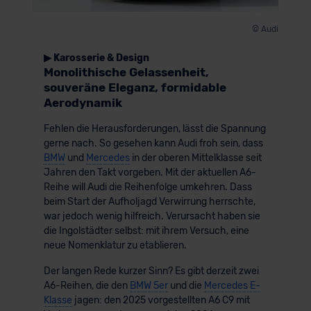
© Audi
▶ Karosserie & Design
Monolithische Gelassenheit,
souveräne Eleganz, formidable
Aerodynamik
Fehlen die Herausforderungen, lässt die Spannung
gerne nach. So gesehen kann Audi froh sein, dass
BMW
und
Mercedes
in der oberen Mittelklasse seit
Jahren den Takt vorgeben. Mit der aktuellen A6-
Reihe will Audi die Reihenfolge umkehren. Dass
beim Start der Aufholjagd Verwirrung herrschte,
war jedoch wenig hilfreich. Verursacht haben sie
die Ingolstädter selbst: mit ihrem Versuch, eine
neue Nomenklatur zu etablieren.
Der langen Rede kurzer Sinn? Es gibt derzeit zwei
A6-Reihen, die den
BMW 5er
und die
Mercedes E-
Klasse
jagen: den 2025 vorgestellten A6 C9 mit