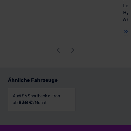
Lea
Hyb
6.0
Ähnliche Fahrzeuge
Audi S6 Sportback e-tron
838 €
ab
/Monat