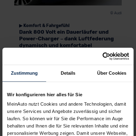
© Audi
▶ Komfort & Fahrgefühl
Dank 800 Volt ein Dauerläufer und
Power-Charger – dank Luftfederung
dynamisch und komfortabel
Da alle Schlüssel-Komponenten des
Antriebsstrangs im S6 Avant e-tron mit 800 statt
400 Volt laufen, summieren sich die geringeren
Zustimmung
Details
Über Cookies
Verluste erheblich. Im Test bleibt der Verbrauch
unter 20 kWh – selbst wenn wir die Ladeverluste
berücksichtigen. Das ist bei der gebotenen
Wir konfigurieren hier alles für Sie
Leistung eine exzellente Effizienz. Der i5 M-
Performance Touring kommt mit seinem 400-Volt-
MeinAuto nutzt Cookies und andere Technologien, damit
Strang aber auf einen ähnlichen Wert; das
EQE
unsere Services und Angebote zuverlässig und sicher
SUV
AMG benötigt mit seinen zwei Synchron-
laufen. So können wir für Sie die Performance im Auge
Maschinen rund 5 kWh mehr.
behalten und Ihnen die für Sie relevanten Inhalte und eine
Die Ausdauer des Mercedes kann mit der des S6
personalisierte Werbung zeigen. Damit unsere Webseite,