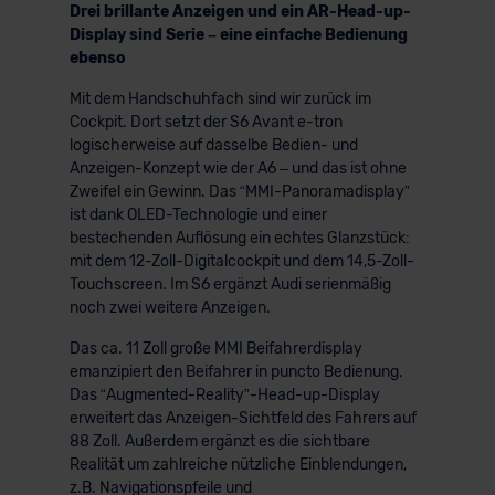
Drei brillante Anzeigen und ein AR-Head-up-
Display sind Serie – eine einfache Bedienung
ebenso
Mit dem Handschuhfach sind wir zurück im
Cockpit. Dort setzt der S6 Avant e-tron
logischerweise auf dasselbe Bedien- und
Anzeigen-Konzept wie der A6 – und das ist ohne
Zweifel ein Gewinn. Das “MMI-Panoramadisplay”
ist dank OLED-Technologie und einer
bestechenden Auflösung ein echtes Glanzstück:
mit dem 12-Zoll-Digitalcockpit und dem 14,5-Zoll-
Touchscreen. Im S6 ergänzt Audi serienmäßig
noch zwei weitere Anzeigen.
Das ca. 11 Zoll große MMI Beifahrerdisplay
emanzipiert den Beifahrer in puncto Bedienung.
Das “Augmented-Reality”-Head-up-Display
erweitert das Anzeigen-Sichtfeld des Fahrers auf
88 Zoll. Außerdem ergänzt es die sichtbare
Realität um zahlreiche nützliche Einblendungen,
z.B. Navigationspfeile und