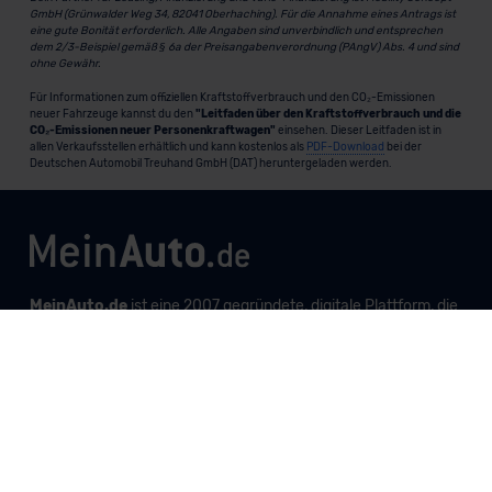
GmbH (Grünwalder Weg 34, 82041 Oberhaching). Für die Annahme eines Antrags ist
eine gute Bonität erforderlich. Alle Angaben sind unverbindlich und entsprechen
dem 2/3-Beispiel gemäß § 6a der Preisangabenverordnung (PAngV) Abs. 4 und sind
ohne Gewähr.
Für Informationen zum offiziellen Kraftstoffverbrauch und den CO₂-Emissionen
neuer Fahrzeuge kannst du den
"Leitfaden über den Kraftstoffverbrauch und die
CO₂-Emissionen neuer Personenkraftwagen"
einsehen. Dieser Leitfaden ist in
allen Verkaufsstellen erhältlich und kann kostenlos als
PDF-Download
bei der
Deutschen Automobil Treuhand GmbH (DAT) heruntergeladen werden.
MeinAuto.de
ist eine 2007 gegründete, digitale Plattform, die
Neu- und Gebrauchtwagen als Leasing, Finanzierung oder
zum Kauf anbietet, transparent vergleichbar macht und
markenunabhängig berät.
Unternehmen