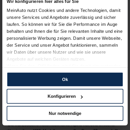
Wir konfigurieren hier alles für Sie
MeinAuto nutzt Cookies und andere Technologien, damit
Erfahren Sie mehr über das Urteil unserer Kunden
unsere Services und Angebote zuverlässig und sicher
laufen. So können wir für Sie die Performance im Auge
behalten und Ihnen die für Sie relevanten Inhalte und eine
Nachrichten
personalisierte Werbung zeigen. Damit unsere Webseite,
der Service und unser Angebot funktionieren, sammeln
KI-generiert
wir Daten über unsere Nutzer und wie sie unsere
Angebote auf welchen Geräten nutzen.
Wenn Sie das „OK“ finden, sind Sie damit einverstanden
und erlauben uns Cookies für unseren Service zu
Ok
verwenden und diese Daten an Dritte weiterzugeben,
etwa an unsere Marketingpartner. Falls Sie dem nicht
zustimmen möchten, beschränken wir uns auf die
Konfigurieren
wesentlichen Cookies. Leider können wir unsere Inhalte
Alpine A110 San Remo 73: Sonderedition
dann nicht auf Sie zuschneiden und Sie somit nicht
Nur notwendige
erinnert an Rennsporterfolge
perfekt auf dem Weg zu Ihrem Neuwagen unterstützen.
Sie können die Einstellungen jederzeit anpassen oder
Die französische Automobilmarke Alpine hat eine limitierte
widerrufen.