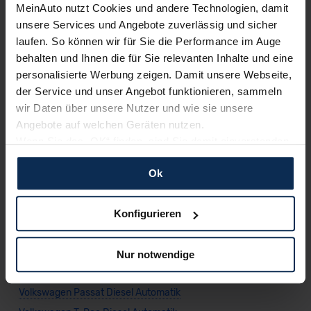
Alternativen Themen
MeinAuto nutzt Cookies und andere Technologien, damit
unsere Services und Angebote zuverlässig und sicher
Volkswagen Tayron Benzin Automatik
laufen. So können wir für Sie die Performance im Auge
behalten und Ihnen die für Sie relevanten Inhalte und eine
Volkswagen Tayron Hybrid Automatik
personalisierte Werbung zeigen. Damit unsere Webseite,
der Service und unser Angebot funktionieren, sammeln
wir Daten über unsere Nutzer und wie sie unsere
Weitere Modelle der Marke
Angebote auf welchen Geräten nutzen.
Wenn Sie das „OK“ finden, sind Sie damit einverstanden
Volkswagen Amarok Diesel Automatik
und erlauben uns Cookies für unseren Service zu
Volkswagen Caddy Diesel Automatik
Ok
verwenden und diese Daten an Dritte weiterzugeben,
etwa an unsere Marketingpartner. Falls Sie dem nicht
Volkswagen California Diesel Automatik
zustimmen möchten, beschränken wir uns auf die
Volkswagen Caravelle Diesel Automatik
Konfigurieren
wesentlichen Cookies. Leider können wir unsere Inhalte
Volkswagen Crafter Diesel Automatik
dann nicht auf Sie zuschneiden und Sie somit nicht
Volkswagen Golf Diesel Automatik
Nur notwendige
perfekt auf dem Weg zu Ihrem Neuwagen unterstützen.
Volkswagen Multivan Diesel Automatik
Sie können die Einstellungen jederzeit anpassen oder
widerrufen.
Volkswagen Passat Diesel Automatik