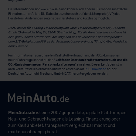
Die Informationen sind
unverbindlich
und können sich ändern. Es können zusätzliche
Einmalkosten anfallen. Die Rabatte beziehen sich auf den Listenpreis (UVP) des
Herstellers. Änderungen seitens des Herstellers sind kurzfristig möglich.
Dein Partner für Leasing, Finanzierung und Vario-Finanzierung ist Mobility Concept
GmbH (Grünwalder Weg 34, 82041 Oberhaching). Für die Annahme eines Antrags ist
eine gute Bonität erforderlich. Alle Angaben sind unverbindlich und entsprechen
dem 2/3-Beispiel gemäß § 6a der Preisangabenverordnung (PAngV) Abs. 4 und sind
ohne Gewähr.
Für Informationen zum offiziellen Kraftstoffverbrauch und den CO₂-Emissionen
neuer Fahrzeuge kannst du den
"Leitfaden über den Kraftstoffverbrauch und die
CO₂-Emissionen neuer Personenkraftwagen"
einsehen. Dieser Leitfaden ist in
allen Verkaufsstellen erhältlich und kann kostenlos als
PDF-Download
bei der
Deutschen Automobil Treuhand GmbH (DAT) heruntergeladen werden.
MeinAuto.de
ist eine 2007 gegründete, digitale Plattform, die
Neu- und Gebrauchtwagen als Leasing, Finanzierung oder
zum Kauf anbietet, transparent vergleichbar macht und
markenunabhängig berät.