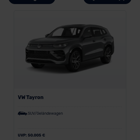
VW Tayron
SUV/Geländewagen
UVP:
50.005 €