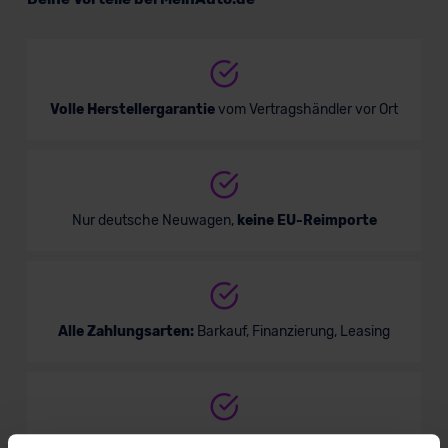
Van/Minivan
Verkauf startet in Kürze
Volle Herstellergarantie
vom Vertragshändler vor Ort
Bald verfügbar
Nur deutsche Neuwagen,
keine EU-Reimporte
Alle Zahlungsarten:
Barkauf, Finanzierung, Leasing
VW Sharan ACTIVE
Keine Kosten:
Unser Service ist für dich 100%