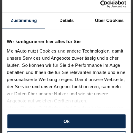
kostenfrei
Van/Minivan
Zustimmung
Details
Über Cookies
Verkauf startet in Kürze
Wir sind stolz auf eine hohe
Kundenzufriedenheit!
Wir konfigurieren hier alles für Sie
MeinAuto nutzt Cookies und andere Technologien, damit
MeinAuto.de hat langjährige Erfahrungen auf dem
unsere Services und Angebote zuverlässig und sicher
Neuwagenmarkt in Deutschland. Unsere Kunden haben
laufen. So können wir für Sie die Performance im Auge
dadurch ihr Wunschauto zum Top-Rabatt erhalten und
behalten und Ihnen die für Sie relevanten Inhalte und eine
bewerten unsere Arbeit positiv.
personalisierte Werbung zeigen. Damit unsere Webseite,
der Service und unser Angebot funktionieren, sammeln
wir Daten über unsere Nutzer und wie sie unsere
Sehen Sie sich unsere Bewertungen an:
Angebote auf welchen Geräten nutzen.
Wenn Sie das „OK“ finden, sind Sie damit einverstanden
und erlauben uns Cookies für unseren Service zu
Ok
verwenden und diese Daten an Dritte weiterzugeben,
etwa an unsere Marketingpartner. Falls Sie dem nicht