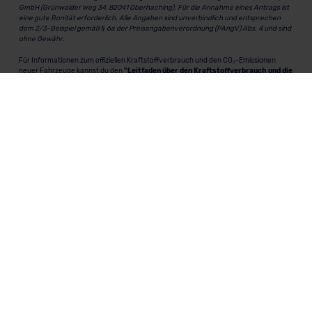
GmbH (Grünwalder Weg 34, 82041 Oberhaching). Für die Annahme eines Antrags ist
eine gute Bonität erforderlich. Alle Angaben sind unverbindlich und entsprechen
dem 2/3-Beispiel gemäß § 6a der Preisangabenverordnung (PAngV) Abs. 4 und sind
ohne Gewähr.
Für Informationen zum offiziellen Kraftstoffverbrauch und den CO₂-Emissionen
neuer Fahrzeuge kannst du den
"Leitfaden über den Kraftstoffverbrauch und die
CO₂-Emissionen neuer Personenkraftwagen"
einsehen. Dieser Leitfaden ist in
allen Verkaufsstellen erhältlich und kann kostenlos als
PDF-Download
bei der
Deutschen Automobil Treuhand GmbH (DAT) heruntergeladen werden.
MeinAuto.de
ist eine 2007 gegründete, digitale Plattform, die
Neu- und Gebrauchtwagen als Leasing, Finanzierung oder
zum Kauf anbietet, transparent vergleichbar macht und
markenunabhängig berät.
Unternehmen