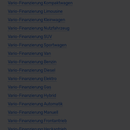
Vario-Finanzierung Kompaktwagen
unserem Datenschutzbeauftragten unter
Vario-Finanzierung Limousine
datenschutz@meinauto.de anfordern.
Vario-Finanzierung Kleinwagen
Datenschutzerklärung
|
Impressum
Vario-Finanzierung Nutzfahrzeug
Vario-Finanzierung SUV
Vario-Finanzierung Sportwagen
Vario-Finanzierung Van
Vario-Finanzierung Benzin
Vario-Finanzierung Diesel
Vario-Finanzierung Elektro
Vario-Finanzierung Gas
Vario-Finanzierung Hybrid
Vario-Finanzierung Automatik
Vario-Finanzierung Manuell
Vario-Finanzierung Frontantrieb
Vario-Finanzierung Heckantrieb