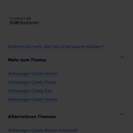
Standarddatenschutzklauseln (Art. 46 Abs. 2 lit. c
DSGVO) oder wenn Sie hierzu Ihre Einwilligung freiwillig
VW Caddy Plug-in-Hybrid ENERGY
erteilen. Nähere Informationen zu den bestehenden
Datenschutzklauseln können Sie über den Kontakt zu
unserem Datenschutzbeauftragten unter
datenschutz@meinauto.de anfordern.
Erfahren Sie mehr über das Urteil unserer Kunden
Verkauf startet in Kürze
Datenschutzerklärung
|
Impressum
Mehr zum Thema
Bald verfügbar
Volkswagen Caddy Benzin
Volkswagen Caddy Diesel
Volkswagen Caddy Gas
Volkswagen Caddy Hybrid
Alternativen Themen
Volkswagen Caddy Benzin Automatik