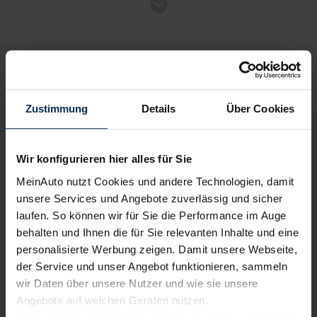
VW Caddy Kombi
Kombi
Deine Vorteile bei MeinAuto.de
Zustimmung
Details
Über Cookies
Verkauf startet in Kürze
Volle Herstellergarantie
vom Vertragshändler vor Ort
Wir konfigurieren hier alles für Sie
Bald verfügbar
MeinAuto nutzt Cookies und andere Technologien, damit
unsere Services und Angebote zuverlässig und sicher
laufen. So können wir für Sie die Performance im Auge
Nur deutsche Neuwagen,
keine EU-Reimporte
behalten und Ihnen die für Sie relevanten Inhalte und eine
personalisierte Werbung zeigen. Damit unsere Webseite,
der Service und unser Angebot funktionieren, sammeln
wir Daten über unsere Nutzer und wie sie unsere
Angebote auf welchen Geräten nutzen.
Alle Zahlungsarten:
Barkauf, Finanzierung, Leasing