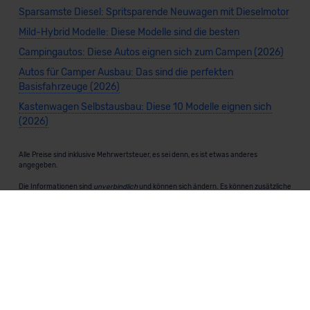
Sparsamste Diesel: Spritsparende Neuwagen mit Dieselmotor
Mild-Hybrid Modelle: Diese Modelle sind die besten
Campingautos: Diese Autos eignen sich zum Campen (2026)
Autos für Camper Ausbau: Das sind die perfekten
Basisfahrzeuge (2026)
Kastenwagen Selbstausbau: Diese 10 Modelle eignen sich
(2026)
Alle Preise sind inklusive Mehrwertsteuer, es sei denn, es ist etwas anderes
angegeben.
Die Informationen sind
unverbindlich
und können sich ändern. Es können zusätzliche
Einmalkosten anfallen. Die Rabatte beziehen sich auf den Listenpreis (UVP) des
Herstellers. Änderungen seitens des Herstellers sind kurzfristig möglich.
Dein Partner für Leasing, Finanzierung und Vario-Finanzierung ist Mobility Concept
GmbH (Grünwalder Weg 34, 82041 Oberhaching). Für die Annahme eines Antrags ist
eine gute Bonität erforderlich. Alle Angaben sind unverbindlich und entsprechen
dem 2/3-Beispiel gemäß § 6a der Preisangabenverordnung (PAngV) Abs. 4 und sind
ohne Gewähr.
Für Informationen zum offiziellen Kraftstoffverbrauch und den CO₂-Emissionen
neuer Fahrzeuge kannst du den
"Leitfaden über den Kraftstoffverbrauch und die