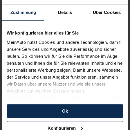
Wir sind stolz auf eine hohe
Zustimmung
Details
Über Cookies
Kundenzufriedenheit!
MeinAuto.de hat langjährige Erfahrungen auf dem
Wir konfigurieren hier alles für Sie
Neuwagenmarkt in Deutschland. Unsere Kunden haben
dadurch ihr Wunschauto zum Top-Rabatt erhalten und
MeinAuto nutzt Cookies und andere Technologien, damit
bewerten unsere Arbeit positiv.
unsere Services und Angebote zuverlässig und sicher
laufen. So können wir für Sie die Performance im Auge
behalten und Ihnen die für Sie relevanten Inhalte und eine
Sehen Sie sich unsere Bewertungen an:
personalisierte Werbung zeigen. Damit unsere Webseite,
der Service und unser Angebot funktionieren, sammeln
wir Daten über unsere Nutzer und wie sie unsere
Angebote auf welchen Geräten nutzen.
Wenn Sie das „OK“ finden, sind Sie damit einverstanden
und erlauben uns Cookies für unseren Service zu
Ok
verwenden und diese Daten an Dritte weiterzugeben,
etwa an unsere Marketingpartner. Falls Sie dem nicht
Erfahren Sie mehr über das Urteil unserer Kunden
zustimmen möchten, beschränken wir uns auf die
Konfigurieren