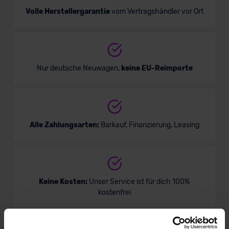
Volle Herstellergarantie
vom Vertragshändler vor Ort
Nur deutsche Neuwagen,
keine EU-Reimporte
Alle Zahlungsarten:
Barkauf, Finanzierung, Leasing
Keine Kosten:
Unser Service ist für dich 100%
kostenfrei