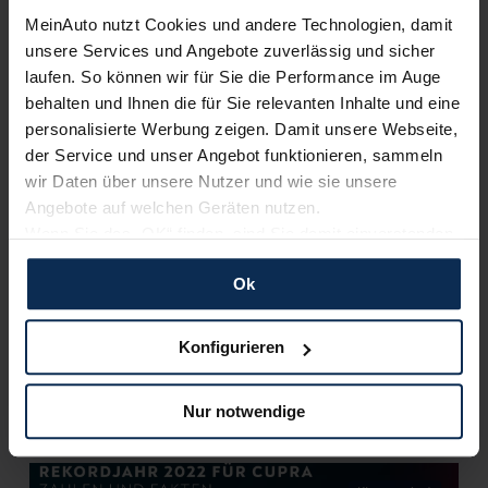
Cupra Leon oder Seat Leon: zwei junge wilde
MeinAuto nutzt Cookies und andere Technologien, damit
Kompaktmodell im Duell
unsere Services und Angebote zuverlässig und sicher
Der Seat Leon hat sich in der Kompaktklasse längst einen
laufen. So können wir für Sie die Performance im Auge
Namen gemacht: als sportlicherer, dynamischerer und
behalten und Ihnen die für Sie relevanten Inhalte und eine
schwungvollerer Bruder des VW Golf. Zum guten Ruf
personalisierte Werbung zeigen. Damit unsere Webseite,
entscheidend beigetragen haben die “Cupra”-Sportvarianten.
der Service und unser Angebot funktionieren, sammeln
wir Daten über unsere Nutzer und wie sie unsere
Artikel lesen
Angebote auf welchen Geräten nutzen.
Wenn Sie das „OK“ finden, sind Sie damit einverstanden
und erlauben uns Cookies für unseren Service zu
Ok
verwenden und diese Daten an Dritte weiterzugeben,
Weitere Artikel im Automagazin
etwa an unsere Marketingpartner. Falls Sie dem nicht
zustimmen möchten, beschränken wir uns auf die
Konfigurieren
zum Automagazin
wesentlichen Cookies. Leider können wir unsere Inhalte
dann nicht auf Sie zuschneiden und Sie somit nicht
Nur notwendige
perfekt auf dem Weg zu Ihrem Neuwagen unterstützen.
Nachrichten
Sie können die Einstellungen jederzeit anpassen oder
widerrufen.