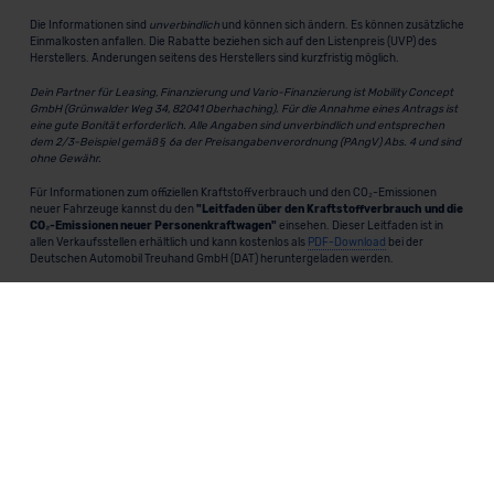
Die Informationen sind
unverbindlich
und können sich ändern. Es können zusätzliche
Einmalkosten anfallen. Die Rabatte beziehen sich auf den Listenpreis (UVP) des
Herstellers. Änderungen seitens des Herstellers sind kurzfristig möglich.
Dein Partner für Leasing, Finanzierung und Vario-Finanzierung ist Mobility Concept
GmbH (Grünwalder Weg 34, 82041 Oberhaching). Für die Annahme eines Antrags ist
eine gute Bonität erforderlich. Alle Angaben sind unverbindlich und entsprechen
dem 2/3-Beispiel gemäß § 6a der Preisangabenverordnung (PAngV) Abs. 4 und sind
ohne Gewähr.
Für Informationen zum offiziellen Kraftstoffverbrauch und den CO₂-Emissionen
neuer Fahrzeuge kannst du den
"Leitfaden über den Kraftstoffverbrauch und die
CO₂-Emissionen neuer Personenkraftwagen"
einsehen. Dieser Leitfaden ist in
allen Verkaufsstellen erhältlich und kann kostenlos als
PDF-Download
bei der
Deutschen Automobil Treuhand GmbH (DAT) heruntergeladen werden.
MeinAuto.de
ist eine 2007 gegründete, digitale Plattform, die
Neu- und Gebrauchtwagen als Leasing, Finanzierung oder
zum Kauf anbietet, transparent vergleichbar macht und
markenunabhängig berät.