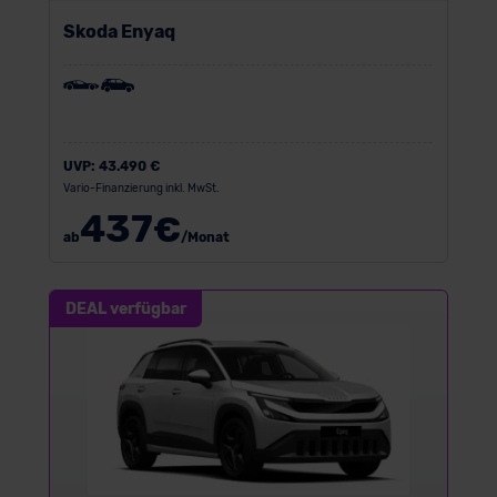
Skoda Enyaq
UVP:
43.490 €
Vario-Finanzierung inkl. MwSt.
437
€
ab
/Monat
DEAL verfügbar