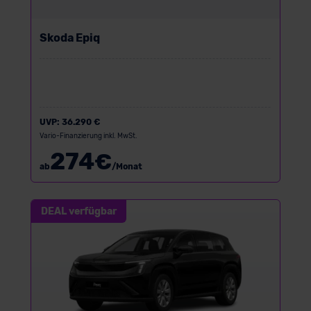
Skoda Epiq
UVP:
36.290 €
Vario-Finanzierung inkl. MwSt.
274
€
ab
/Monat
DEAL verfügbar