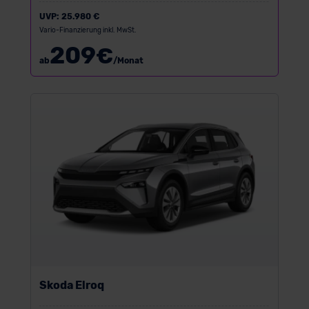
UVP:
25.980 €
Vario-Finanzierung inkl. MwSt.
209
€
ab
/Monat
Skoda Elroq