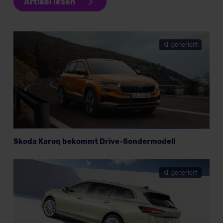
Artikel lesen
KI-generiert
Skoda Karoq bekommt Drive-Sondermodell
KI-generiert