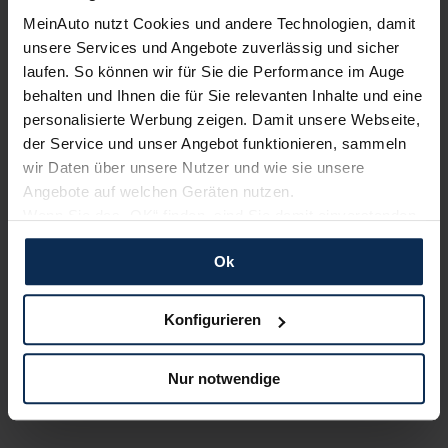
MeinAuto nutzt Cookies und andere Technologien, damit
unsere Services und Angebote zuverlässig und sicher
laufen. So können wir für Sie die Performance im Auge
Wir sind stolz auf eine hohe
Kundenzufriedenheit!
behalten und Ihnen die für Sie relevanten Inhalte und eine
personalisierte Werbung zeigen. Damit unsere Webseite,
der Service und unser Angebot funktionieren, sammeln
MeinAuto.de hat langjährige Erfahrungen auf dem
wir Daten über unsere Nutzer und wie sie unsere
Neuwagenmarkt in Deutschland. Unsere Kunden haben
dadurch ihr Wunschauto zum Top-Rabatt erhalten und
Angebote auf welchen Geräten nutzen.
bewerten unsere Arbeit positiv.
Wenn Sie das „OK“ finden, sind Sie damit einverstanden
und erlauben uns Cookies für unseren Service zu
Ok
verwenden und diese Daten an Dritte weiterzugeben,
Sehen Sie sich unsere Bewertungen an:
etwa an unsere Marketingpartner. Falls Sie dem nicht
zustimmen möchten, beschränken wir uns auf die
Konfigurieren
wesentlichen Cookies. Leider können wir unsere Inhalte
dann nicht auf Sie zuschneiden und Sie somit nicht
Nur notwendige
perfekt auf dem Weg zu Ihrem Neuwagen unterstützen.
Sie können die Einstellungen jederzeit anpassen oder
widerrufen.