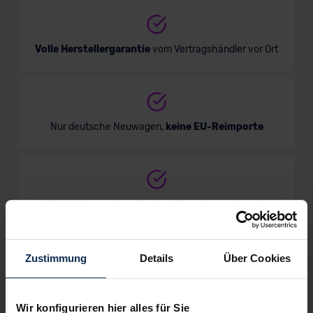
Volle Herstellergarantie
vom Vertragshändler vor Ort
Nur deutsche Neuwagen,
keine EU-Reimporte
Alle Zahlungsarten:
Barkauf, Finanzierung, Leasing
Zustimmung
Details
Über Cookies
Keine Kosten:
Unser Service ist für dich 100%
kostenfrei
Wir konfigurieren hier alles für Sie